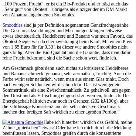
„100 Prozent Frucht“, er ist ein Bio-Produkt und er trägt auch das
„Sehr gut“ von Ökotest – übrigens als einziger der im DM-Markt
von Alnatura angebotenen Smoothies.
Smoothies
sind ja per Definition sogenannten Ganzfruchtgetränke.
Die Geschmacksrichtungen und Mischungen klingen teilweise
etwas abenteuerlich, Heidelbeere und Banane war mein Favorit, das
Ökotest-Siegel war da eher zweitrangig beim Kauf. Mit einem Preis
von 1,55 Euro für für 0,33 l ist dieser wie andere Smoothies nicht
ganz billig. Aber die Bio-Qualität und die Garantie, dass man dafür
reine Frucht bekommt, sind die Sache schon wert, finde ich.
Am Geschmack gibts denn auch nichts zu kritisieren: Heidelbeere
und Banane schmeckt genauso, sehr aromatisch, fruchtig. Auch die
Farbe wirkt sehr natürlich, wenn man aus einem Glas trinkt. Doch
nach wenigen Schlucken wird schon klar: Das ist weniger ein
Sommerdrink, als eine Zwischenmahlzeit. Zu gehaltvoll, um gegen
den Durst und als Erfrischung eingesetzt zu werden, finde ich. Der
Energiegehalt hält sich zwar noch in Grenzen (232 kJ/100g), aber
die zähflüssige Konsistenz und der sehr intensive Geschmack
machen den breiigen Saft wirklich zu einer „großen Portion.“
Habe ich hinterher wirklich das Gefühl, meine
Zähne „quietschen“ etwas? Oder habe ich mich durch die Meldung
beeinflussen lassen, Smoothies greifen durch die konzentrierte