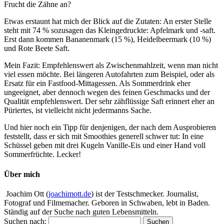
Frucht die Zähne an?
Etwas erstaunt hat mich der Blick auf die Zutaten: An erster Stelle
steht mit 74 % sozusagen das Kleingedruckte: Apfelmark und -saft.
Erst dann kommen Bananenmark (15 %), Heidelbeermark (10 %)
und Rote Beete Saft.
Mein Fazit: Empfehlenswert als Zwischenmahlzeit, wenn man nicht
viel essen möchte. Bei längeren Autofahrten zum Beispiel, oder als
Ersatz für ein Fastfood-Mittagessen. Als Sommerdrink eher
ungeeignet, aber dennoch wegen des feinen Geschmacks und der
Qualität empfehlenswert. Der sehr zähflüssige Saft erinnert eher an
Püriertes, ist vielleicht nicht jedermanns Sache.
Und hier noch ein Tipp für denjenigen, der nach dem Ausprobieren
feststellt, dass er sich mit Smoothies generell schwer tut: In eine
Schüssel geben mit drei Kugeln Vanille-Eis und einer Hand voll
Sommerfrüchte. Lecker!
Über mich
Joachim Ott (
joachimott.de
) ist der Testschmecker. Journalist,
Fotograf und Filmemacher. Geboren in Schwaben, lebt in Baden.
Ständig auf der Suche nach guten Lebensmitteln.
Suchen nach: