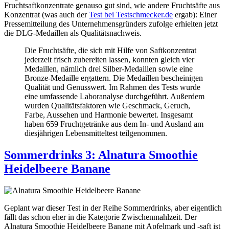
Fruchtsaftkonzentrate genauso gut sind, wie andere Fruchtsäfte aus
Konzentrat (was auch der
Test bei Testschmecker.de
ergab): Einer
Pressemitteilung des Unternehmensgründers zufolge erhielten jetzt
die DLG-Medaillen als Qualitätsnachweis.
Die Fruchtsäfte, die sich mit Hilfe von Saftkonzentrat
jederzeit frisch zubereiten lassen, konnten gleich vier
Medaillen, nämlich drei Silber-Medaillen sowie eine
Bronze-Medaille ergattern. Die Medaillen bescheinigen
Qualität und Genusswert. Im Rahmen des Tests wurde
eine umfassende Laboranalyse durchgeführt. Außerdem
wurden Qualitätsfaktoren wie Geschmack, Geruch,
Farbe, Aussehen und Harmonie bewertet. Insgesamt
haben 659 Fruchtgetränke aus dem In- und Ausland am
diesjährigen Lebensmitteltest teilgenommen.
Sommerdrinks 3: Alnatura Smoothie
Heidelbeere Banane
Geplant war dieser Test in der Reihe Sommerdrinks, aber eigentlich
fällt das schon eher in die Kategorie Zwischenmahlzeit. Der
Alnatura Smoothie Heidelbeere Banane mit Apfelmark und -saft ist