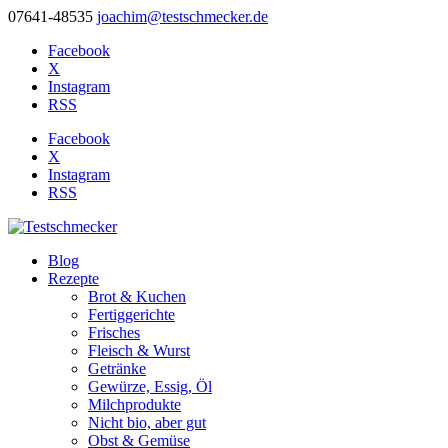
07641-48535
joachim@testschmecker.de
Facebook
X
Instagram
RSS
Facebook
X
Instagram
RSS
Blog
Rezepte
Brot & Kuchen
Fertiggerichte
Frisches
Fleisch & Wurst
Getränke
Gewürze, Essig, Öl
Milchprodukte
Nicht bio, aber gut
Obst & Gemüse