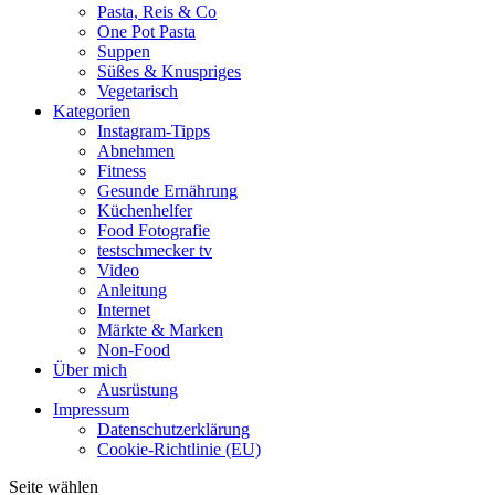
Pasta, Reis & Co
One Pot Pasta
Suppen
Süßes & Knuspriges
Vegetarisch
Kategorien
Instagram-Tipps
Abnehmen
Fitness
Gesunde Ernährung
Küchenhelfer
Food Fotografie
testschmecker tv
Video
Anleitung
Internet
Märkte & Marken
Non-Food
Über mich
Ausrüstung
Impressum
Datenschutzerklärung
Cookie-Richtlinie (EU)
Seite wählen