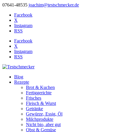
07641-48535
joachim@testschmecker.de
Facebook
X
Instagram
RSS
Facebook
X
Instagram
RSS
Blog
Rezepte
Brot & Kuchen
Fertiggerichte
Frisches
Fleisch & Wurst
Getränke
Gewürze, Essig, Öl
Milchprodukte
Nicht bio, aber gut
Obst & Gemüse