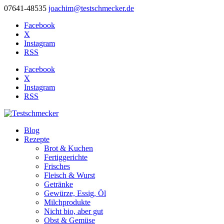
07641-48535
joachim@testschmecker.de
Facebook
X
Instagram
RSS
Facebook
X
Instagram
RSS
Blog
Rezepte
Brot & Kuchen
Fertiggerichte
Frisches
Fleisch & Wurst
Getränke
Gewürze, Essig, Öl
Milchprodukte
Nicht bio, aber gut
Obst & Gemüse