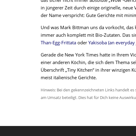
das sicher nicht immer absolute „Wow“-Gerich
in jüngerer Zeit durch einige originelle, ne
der Name verspricht: Gute Gerichte mit min
Und was Mark Bittman uns da vorkocht, das k
immer auch komplett mit Bio-Zutaten. Das sind
Than-Egg-Frittata
oder
Yakisoba (an everyday 
Gerade die New York Times hatte in Ihrem Vi
einer anderen Köchin, die sich dem Thema sehr
Überschrift „Tiny Kitchen“ in ihrer winzigen K
meist italienische Gerichte.
Hinweis: Bei den gekennzeichneten Links handelt es s
am Umsatz beteiligt. Dies hat für Dich keine Auswirk