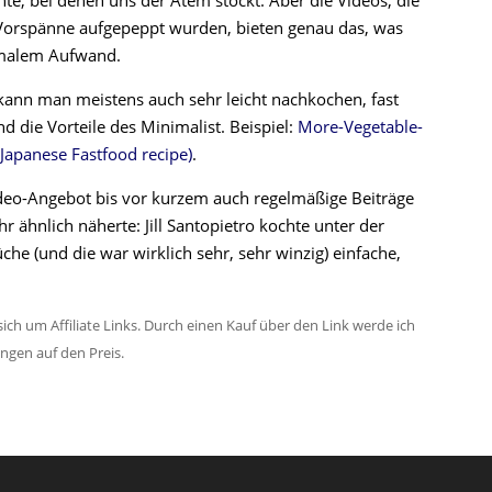
te, bei denen uns der Atem stockt. Aber die Videos, die
ue Vorspänne aufgepeppt wurden, bieten genau das, was
imalem Aufwand.
ann man meistens auch sehr leicht nachkochen, fast
 die Vorteile des Minimalist. Beispiel:
More-Vegetable-
Japanese Fastfood recipe)
.
deo-Angebot bis vor kurzem auch regelmäßige Beiträge
 ähnlich näherte: Jill Santopietro kochte unter der
üche (und die war wirklich sehr, sehr winzig) einfache,
ich um Affiliate Links. Durch einen Kauf über den Link werde ich
ungen auf den Preis.