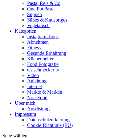
Pasta, Reis & Co
One Pot Pasta
Suppen
Süßes & Knuspriges
Vegetarisch
Kategorien
Instagram-Tipps
Abnehmen
Fitness
Gesunde Ernährung
Küchenhelfer
Food Fotografie
testschmecker tv
Video
Anleitung
Internet
Märkte & Marken
Non-Food
Über mich
Ausrüstung
Impressum
Datenschutzerklärung
Cookie-Richtlinie (EU)
Seite wählen