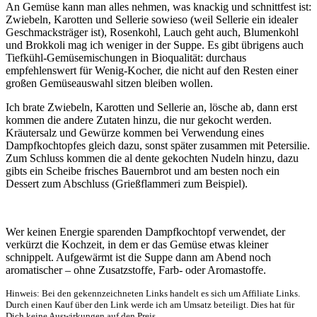
An Gemüse kann man alles nehmen, was knackig und schnittfest ist:
Zwiebeln, Karotten und Sellerie sowieso (weil Sellerie ein idealer
Geschmacksträger ist), Rosenkohl, Lauch geht auch, Blumenkohl
und Brokkoli mag ich weniger in der Suppe. Es gibt übrigens auch
Tiefkühl-Gemüsemischungen in Bioqualität: durchaus
empfehlenswert für Wenig-Kocher, die nicht auf den Resten einer
großen Gemüseauswahl sitzen bleiben wollen.
Ich brate Zwiebeln, Karotten und Sellerie an, lösche ab, dann erst
kommen die andere Zutaten hinzu, die nur gekocht werden.
Kräutersalz und Gewürze kommen bei Verwendung eines
Dampfkochtopfes gleich dazu, sonst später zusammen mit Petersilie.
Zum Schluss kommen die al dente gekochten Nudeln hinzu, dazu
gibts ein Scheibe frisches Bauernbrot und am besten noch ein
Dessert zum Abschluss (Grießflammeri zum Beispiel).
Wer keinen Energie sparenden Dampfkochtopf verwendet, der
verkürzt die Kochzeit, in dem er das Gemüse etwas kleiner
schnippelt. Aufgewärmt ist die Suppe dann am Abend noch
aromatischer – ohne Zusatzstoffe, Farb- oder Aromastoffe.
Hinweis: Bei den gekennzeichneten Links handelt es sich um Affiliate Links.
Durch einen Kauf über den Link werde ich am Umsatz beteiligt. Dies hat für
Dich keine Auswirkungen auf den Preis.