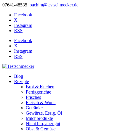
07641-48535
joachim@testschmecker.de
Facebook
X
Instagram
RSS
Facebook
X
Instagram
RSS
Blog
Rezepte
Brot & Kuchen
Fertiggerichte
Frisches
Fleisch & Wurst
Getränke
Gewürze, Essig, Öl
Milchprodukte
Nicht bio, aber gut
Obst & Gemüse