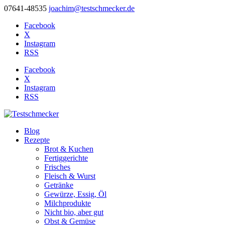
07641-48535
joachim@testschmecker.de
Facebook
X
Instagram
RSS
Facebook
X
Instagram
RSS
Blog
Rezepte
Brot & Kuchen
Fertiggerichte
Frisches
Fleisch & Wurst
Getränke
Gewürze, Essig, Öl
Milchprodukte
Nicht bio, aber gut
Obst & Gemüse