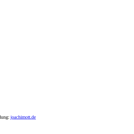
llung:
joachimott.de