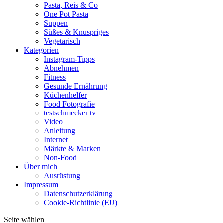
Pasta, Reis & Co
One Pot Pasta
Suppen
Süßes & Knuspriges
Vegetarisch
Kategorien
Instagram-Tipps
Abnehmen
Fitness
Gesunde Ernährung
Küchenhelfer
Food Fotografie
testschmecker tv
Video
Anleitung
Internet
Märkte & Marken
Non-Food
Über mich
Ausrüstung
Impressum
Datenschutzerklärung
Cookie-Richtlinie (EU)
Seite wählen