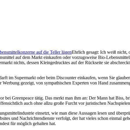
bensmittelkonzerne auf die Teller lügen
Ehrlich gesagt: Ich weiß nicht, 
smittel auf dem Markt einkaufen oder vorzugsweise Bio-Lebensmittel, l
markt nichts, dessen Kleingedrucktes auf der Rückseite sie abschreckt
darft im Supermarkt oder beim Discounter einkaufen, wenn Sie glaub
der Werbung gezeigt, von sympathischen Experten von Hand zusammen
r bei Greenpeace tätig. Das merkt man ihm an: Der Mann hat Biss, br
ensichtlich auch ohne allzu große Furcht vor juristischen Nachspielen.
ngsmittelindustrie einsetzt, wie man diese Aussagen lesen und überprü
bsites und Nachrichtendienste verfolgt, der hat vieles schon einmal ge
ndest für möglich gehalten hat.