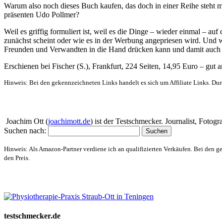
Warum also noch dieses Buch kaufen, das doch in einer Reihe steht 
präsenten Udo Pollmer?
Weil es griffig formuliert ist, weil es die Dinge – wieder einmal – au
zunächst scheint oder wie es in der Werbung angepriesen wird. Und we
Freunden und Verwandten in die Hand drücken kann und damit auch wi
Erschienen bei Fischer (S.), Frankfurt, 224 Seiten, 14,95 Euro – gut 
Hinweis: Bei den gekennzeichneten Links handelt es sich um Affiliate Links. Dur
Über mich
Joachim Ott (
joachimott.de
) ist der Testschmecker. Journalist, Foto
Suchen nach:
Hinweis: Als Amazon-Partner verdiene ich an qualifizierten Verkäufen. Bei den g
den Preis.
Website-Schaufenster
testschmecker.de