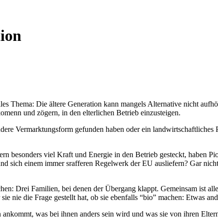
tion
lles Thema: Die ältere Generation kann mangels Alternative nicht aufhö
menn und zögern, in den elterlichen Betrieb einzusteigen.
ondere Vermarktungsform gefunden haben oder ein landwirtschaftliches 
n besonders viel Kraft und Energie in den Betrieb gesteckt, haben Pion
nd sich einem immer srafferen Regelwerk der EU ausliefern? Gar nich
.
chen: Drei Familien, bei denen der Übergang klappt. Gemeinsam ist alle
 sie nie die Frage gestellt hat, ob sie ebenfalls “bio” machen: Etwas an
n ankommt, was bei ihnen anders sein wird und was sie von ihren Elte