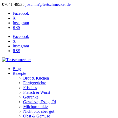
07641-48535
joachim@testschmecker.de
Facebook
X
Instagram
RSS
Facebook
X
Instagram
RSS
Blog
Rezepte
Brot & Kuchen
Fertiggerichte
Frisches
Fleisch & Wurst
Getränke
Gewürze, Essig, Öl
Milchprodukte
Nicht bio, aber gut
Obst & Gemüse