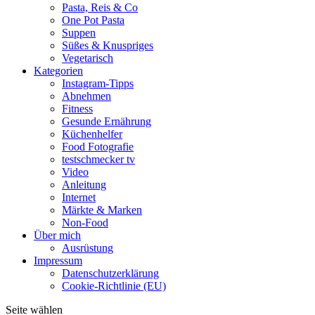
Pasta, Reis & Co
One Pot Pasta
Suppen
Süßes & Knuspriges
Vegetarisch
Kategorien
Instagram-Tipps
Abnehmen
Fitness
Gesunde Ernährung
Küchenhelfer
Food Fotografie
testschmecker tv
Video
Anleitung
Internet
Märkte & Marken
Non-Food
Über mich
Ausrüstung
Impressum
Datenschutzerklärung
Cookie-Richtlinie (EU)
Seite wählen