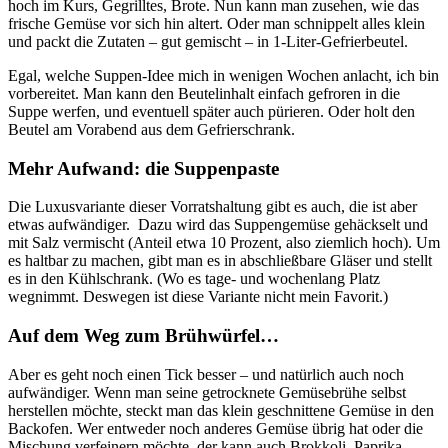
hoch im Kurs, Gegrilltes, Brote. Nun kann man zusehen, wie das
frische Gemüse vor sich hin altert. Oder man schnippelt alles klein
und packt die Zutaten – gut gemischt – in 1-Liter-Gefrierbeutel.
Egal, welche Suppen-Idee mich in wenigen Wochen anlacht, ich bin
vorbereitet. Man kann den Beutelinhalt einfach gefroren in die
Suppe werfen, und eventuell später auch pürieren. Oder holt den
Beutel am Vorabend aus dem Gefrierschrank.
Mehr Aufwand: die Suppenpaste
Die Luxusvariante dieser Vorratshaltung gibt es auch, die ist aber
etwas aufwändiger. Dazu wird das Suppengemüse gehäckselt und
mit Salz vermischt (Anteil etwa 10 Prozent, also ziemlich hoch). Um
es haltbar zu machen, gibt man es in abschließbare Gläser und stellt
es in den Kühlschrank. (Wo es tage- und wochenlang Platz
wegnimmt. Deswegen ist diese Variante nicht mein Favorit.)
Auf dem Weg zum Brühwürfel…
Aber es geht noch einen Tick besser – und natürlich auch noch
aufwändiger. Wenn man seine getrocknete Gemüsebrühe selbst
herstellen möchte, steckt man das klein geschnittene Gemüse in den
Backofen. Wer entweder noch anderes Gemüse übrig hat oder die
Mischung verfeinern möchte, der kann auch Brokkoli, Paprika,