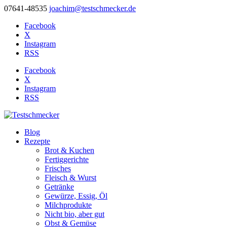
07641-48535
joachim@testschmecker.de
Facebook
X
Instagram
RSS
Facebook
X
Instagram
RSS
Blog
Rezepte
Brot & Kuchen
Fertiggerichte
Frisches
Fleisch & Wurst
Getränke
Gewürze, Essig, Öl
Milchprodukte
Nicht bio, aber gut
Obst & Gemüse