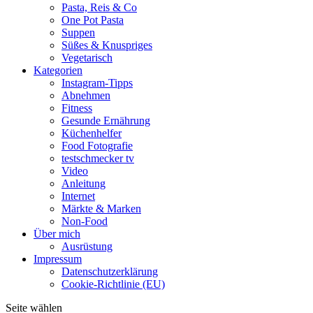
Pasta, Reis & Co
One Pot Pasta
Suppen
Süßes & Knuspriges
Vegetarisch
Kategorien
Instagram-Tipps
Abnehmen
Fitness
Gesunde Ernährung
Küchenhelfer
Food Fotografie
testschmecker tv
Video
Anleitung
Internet
Märkte & Marken
Non-Food
Über mich
Ausrüstung
Impressum
Datenschutzerklärung
Cookie-Richtlinie (EU)
Seite wählen