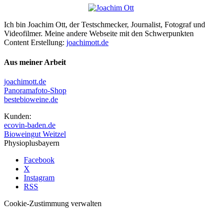
Ich bin Joachim Ott, der Testschmecker, Journalist, Fotograf und
Videofilmer. Meine andere Webseite mit den Schwerpunkten
Content Erstellung:
joachimott.de
Aus meiner Arbeit
joachimott.de
Panoramafoto-Shop
bestebioweine.de
Kunden:
ecovin-baden.de
Bioweingut Weitzel
Physioplusbayern
Facebook
X
Instagram
RSS
Cookie-Zustimmung verwalten