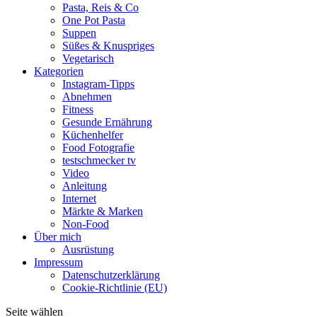
Pasta, Reis & Co
One Pot Pasta
Suppen
Süßes & Knuspriges
Vegetarisch
Kategorien
Instagram-Tipps
Abnehmen
Fitness
Gesunde Ernährung
Küchenhelfer
Food Fotografie
testschmecker tv
Video
Anleitung
Internet
Märkte & Marken
Non-Food
Über mich
Ausrüstung
Impressum
Datenschutzerklärung
Cookie-Richtlinie (EU)
Seite wählen