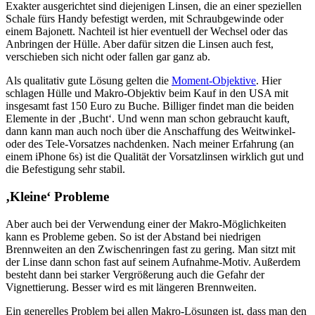
Exakter ausgerichtet sind diejenigen Linsen, die an einer speziellen
Schale fürs Handy befestigt werden, mit Schraubgewinde oder
einem Bajonett. Nachteil ist hier eventuell der Wechsel oder das
Anbringen der Hülle. Aber dafür sitzen die Linsen auch fest,
verschieben sich nicht oder fallen gar ganz ab.
Als qualitativ gute Lösung gelten die
Moment-Objektive
. Hier
schlagen Hülle und Makro-Objektiv beim Kauf in den USA mit
insgesamt fast 150 Euro zu Buche. Billiger findet man die beiden
Elemente in der ‚Bucht‘. Und wenn man schon gebraucht kauft,
dann kann man auch noch über die Anschaffung des Weitwinkel-
oder des Tele-Vorsatzes nachdenken. Nach meiner Erfahrung (an
einem iPhone 6s) ist die Qualität der Vorsatzlinsen wirklich gut und
die Befestigung sehr stabil.
‚Kleine‘ Probleme
Aber auch bei der Verwendung einer der Makro-Möglichkeiten
kann es Probleme geben. So ist der Abstand bei niedrigen
Brennweiten an den Zwischenringen fast zu gering. Man sitzt mit
der Linse dann schon fast auf seinem Aufnahme-Motiv. Außerdem
besteht dann bei starker Vergrößerung auch die Gefahr der
Vignettierung. Besser wird es mit längeren Brennweiten.
Ein generelles Problem bei allen Makro-Lösungen ist, dass man den