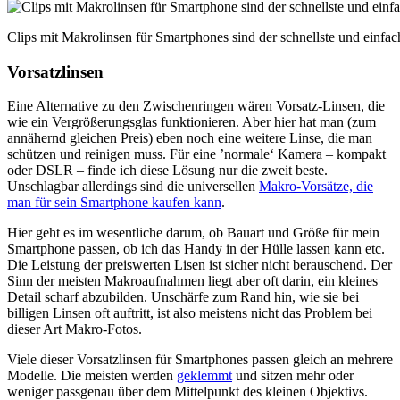
Clips mit Makrolinsen für Smartphones sind der schnellste und einfa
Vorsatzlinsen
Eine Alternative zu den Zwischenringen wären Vorsatz-Linsen, die
wie ein Vergrößerungsglas funktionieren. Aber hier hat man (zum
annähernd gleichen Preis) eben noch eine weitere Linse, die man
schützen und reinigen muss. Für eine ’normale‘ Kamera – kompakt
oder DSLR – finde ich diese Lösung nur die zweit beste.
Unschlagbar allerdings sind die universellen
Makro-Vorsätze, die
man für sein Smartphone kaufen kann
.
Hier geht es im wesentliche darum, ob Bauart und Größe für mein
Smartphone passen, ob ich das Handy in der Hülle lassen kann etc.
Die Leistung der preiswerten Lisen ist sicher nicht berauschend. Der
Sinn der meisten Makroaufnahmen liegt aber oft darin, ein kleines
Detail scharf abzubilden. Unschärfe zum Rand hin, wie sie bei
billigen Linsen oft auftritt, ist also meistens nicht das Problem bei
dieser Art Makro-Fotos.
Viele dieser Vorsatzlinsen für Smartphones passen gleich an mehrere
Modelle. Die meisten werden
geklemmt
und sitzen mehr oder
weniger passgenau über dem Mittelpunkt des kleinen Objektivs.