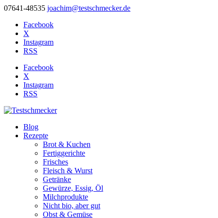
07641-48535
joachim@testschmecker.de
Facebook
X
Instagram
RSS
Facebook
X
Instagram
RSS
Blog
Rezepte
Brot & Kuchen
Fertiggerichte
Frisches
Fleisch & Wurst
Getränke
Gewürze, Essig, Öl
Milchprodukte
Nicht bio, aber gut
Obst & Gemüse