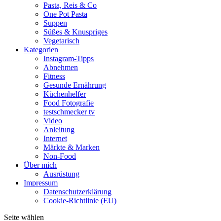
Pasta, Reis & Co
One Pot Pasta
Suppen
Süßes & Knuspriges
Vegetarisch
Kategorien
Instagram-Tipps
Abnehmen
Fitness
Gesunde Ernährung
Küchenhelfer
Food Fotografie
testschmecker tv
Video
Anleitung
Internet
Märkte & Marken
Non-Food
Über mich
Ausrüstung
Impressum
Datenschutzerklärung
Cookie-Richtlinie (EU)
Seite wählen