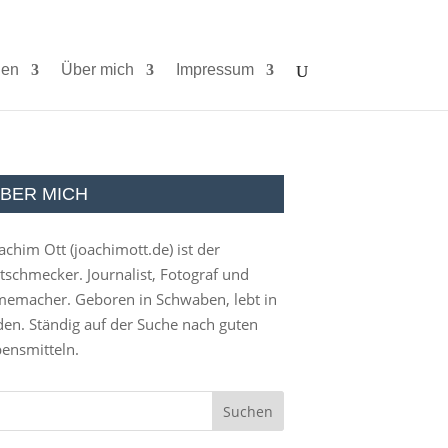
ien
Über mich
Impressum
BER MICH
achim Ott (
joachimott.de
) ist der
tschmecker. Journalist, Fotograf und
memacher. Geboren in Schwaben, lebt in
en. Ständig auf der Suche nach guten
ensmitteln.