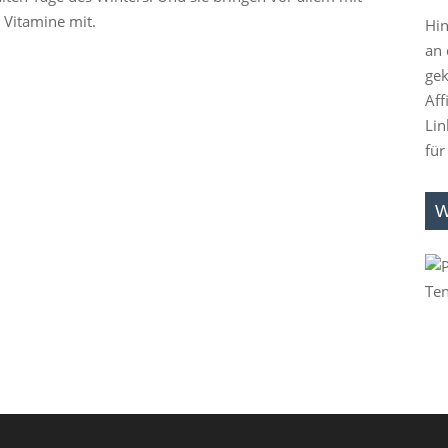
 Vitamine mit.
Hin
an 
gek
Aff
Lin
für
W