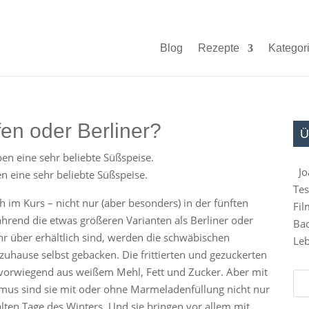
Blog
Rezepte
Kategor
en oder Berliner?
Ü
Jo
n eine sehr beliebte Süßspeise.
Tes
 im Kurs – nicht nur (aber besonders) in der fünften
Fil
ährend die etwas größeren Varianten als Berliner oder
Bad
hr über erhältlich sind, werden die schwäbischen
Leb
 zuhause selbst gebacken. Die frittierten und gezuckerten
 vorwiegend aus weißem Mehl, Fett und Zucker. Aber mit
mus sind sie mit oder ohne Marmeladenfüllung nicht nur
kalten Tage des Winters. Und sie bringen vor allem mit