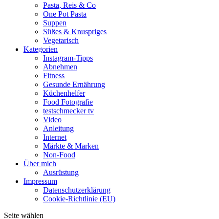
Pasta, Reis & Co
One Pot Pasta
Suppen
Süßes & Knuspriges
Vegetarisch
Kategorien
Instagram-Tipps
Abnehmen
Fitness
Gesunde Ernährung
Küchenhelfer
Food Fotografie
testschmecker tv
Video
Anleitung
Internet
Märkte & Marken
Non-Food
Über mich
Ausrüstung
Impressum
Datenschutzerklärung
Cookie-Richtlinie (EU)
Seite wählen