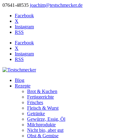
07641-48535
joachim@testschmecker.de
Facebook
X
Instagram
RSS
Facebook
X
Instagram
RSS
Blog
Rezepte
Brot & Kuchen
Fertiggerichte
Frisches
Fleisch & Wurst
Getränke
Gewürze, Essig, Öl
Milchprodukte
Nicht bio, aber gut
Obst & Gemüse