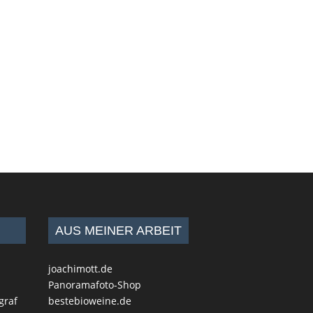
AUS MEINER ARBEIT
joachimott.de
Panoramafoto-Shop
graf
bestebioweine.de