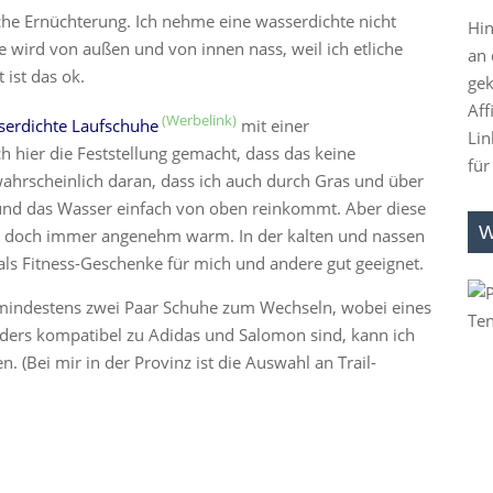
he Ernüchterung. Ich nehme eine wasserdichte nicht
Hin
e wird von außen und von innen nass, weil ich etliche
an 
 ist das ok.
gek
Aff
serdichte Laufschuhe
mit einer
Lin
hier die Feststellung gemacht, dass das keine
für
wahrscheinlich daran, dass ich auch durch Gras und über
nd das Wasser einfach von oben reinkommt. Aber diese
W
so doch immer angenehm warm. In der kalten und nassen
als Fitness-Geschenke für mich und andere gut geeignet.
o mindestens zwei Paar Schuhe zum Wechseln, wobei eines
nders kompatibel zu Adidas und Salomon sind, kann ich
. (Bei mir in der Provinz ist die Auswahl an Trail-