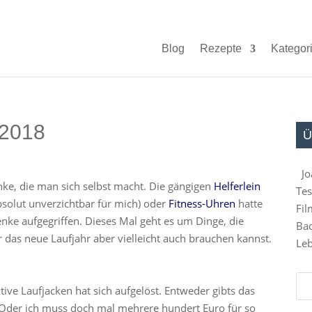
Blog
Rezepte
Kategor
 2018
Ü
Jo
nke, die man sich selbst macht. Die gängigen
Helferlein
Tes
bsolut unverzichtbar für mich) oder
Fitness-Uhren
hatte
Fil
enke aufgegriffen. Dieses Mal geht es um Dinge, die
Bad
ür das neue Laufjahr aber vielleicht auch brauchen kannst.
Leb
ve Laufjacken hat sich aufgelöst. Entweder gibts das
r. Oder ich muss doch mal mehrere hundert Euro für so