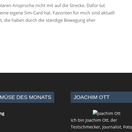
ären Ansprüche nicht mit auf die Strecke. Dafür tut
ine eigene Sim-Card hat. Favoriten für mich sind aktuell
t, die haben durch die ständige Bewegung eher
MÜSE DES MONATS
JOACHIM OTT
ing
Ich bin Joachim Ott, der
Testschmecker, Journalist, Foto