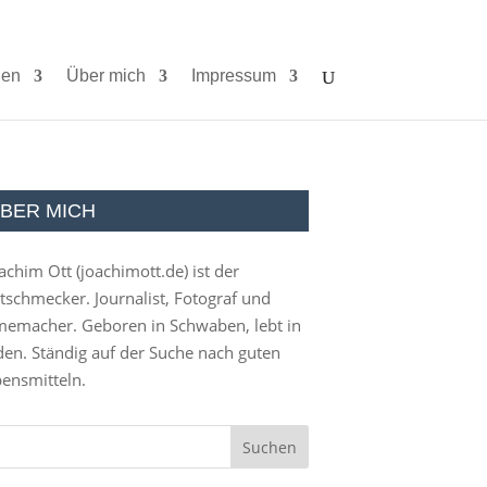
ien
Über mich
Impressum
BER MICH
achim Ott (
joachimott.de
) ist der
tschmecker. Journalist, Fotograf und
memacher. Geboren in Schwaben, lebt in
en. Ständig auf der Suche nach guten
ensmitteln.