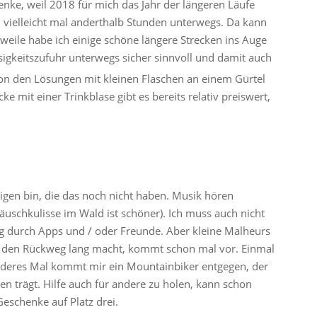
henke, weil 2018 für mich das Jahr der längeren Läufe
e, vielleicht mal anderthalb Stunden unterwegs. Da kann
rweile habe ich einige schöne längere Strecken ins Auge
ssigkeitszufuhr unterwegs sicher sinnvoll und damit auch
Von den Lösungen mit kleinen Flaschen an einem Gürtel
ke mit einer Trinkblase gibt es bereits relativ preiswert,
enigen bin, die das noch nicht haben. Musik hören
äuschkulisse im Wald ist schöner). Ich muss auch nicht
g durch Apps und / oder Freunde. Aber kleine Malheurs
der den Rückweg lang macht, kommt schon mal vor. Einmal
 anderes Mal kommt mir ein Mountainbiker entgegen, der
n trägt. Hilfe auch für andere zu holen, kann schon
Geschenke auf Platz drei.