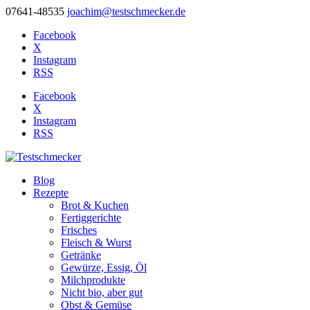
07641-48535
joachim@testschmecker.de
Facebook
X
Instagram
RSS
Facebook
X
Instagram
RSS
Blog
Rezepte
Brot & Kuchen
Fertiggerichte
Frisches
Fleisch & Wurst
Getränke
Gewürze, Essig, Öl
Milchprodukte
Nicht bio, aber gut
Obst & Gemüse