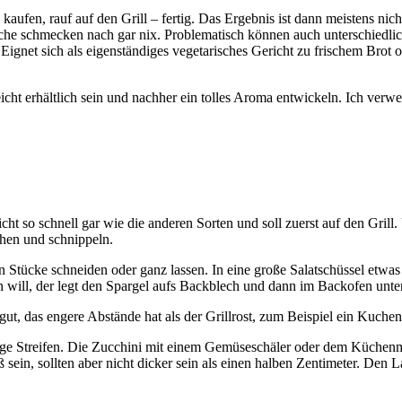
kaufen, rauf auf den Grill – fertig. Das Ergebnis ist dann meistens ni
he schmecken nach gar nix. Problematisch können auch unterschiedlich
Eignet sich als eigenständiges vegetarisches Gericht zu frischem Brot o
eicht erhältlich sein und nachher ein tolles Aroma entwickeln. Ich ve
 so schnell gar wie die anderen Sorten und soll zuerst auf den Grill. 
chen und schnippeln.
n Stücke schneiden oder ganz lassen. In eine große Salatschüssel etwa
 will, der legt den Spargel aufs Backblech und dann im Backofen unter
t, das engere Abstände hat als der Grillrost, zum Beispiel ein Kuchengi
ange Streifen. Die Zucchini mit einem Gemüseschäler oder dem Küchenm
sein, sollten aber nicht dicker sein als einen halben Zentimeter. Den L