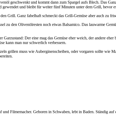
ivenöl geschwenkt und kommt dann zum Spargel aufs Blech. Das Ganze b
 gewendet und bleibt für weiter fünf Minuten unter dem Grill, bevor es
uf den Grill. Ganz fabelhaft schmeckt das Grill-Gemüse aber auch zu fri
sel zu den Olivenölresten noch etwas Balsamico. Das lauwarme Gemü
t der Garzustand: Der eine mag das Gemüse eher weich, der andere eher 
se kann man nur schwerlich verbessern.
zeln grillen muss wie Auberginenscheiben, oder vorgaren sollte wie Mais
ereiten.
graf und Filmemacher. Geboren in Schwaben, lebt in Baden. Ständig auf