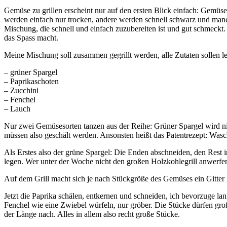
Gemüse zu grillen erscheint nur auf den ersten Blick einfach: Gemüse 
werden einfach nur trocken, andere werden schnell schwarz und manc
Mischung, die schnell und einfach zuzubereiten ist und gut schmeckt. 
das Spass macht.
Meine Mischung soll zusammen gegrillt werden, alle Zutaten sollen l
– grüner Spargel
– Paprikaschoten
– Zucchini
– Fenchel
– Lauch
Nur zwei Gemüsesorten tanzen aus der Reihe: Grüner Spargel wird nicht
müssen also geschält werden. Ansonsten heißt das Patentrezept: Was
Als Erstes also der grüne Spargel: Die Enden abschneiden, den Rest i
legen. Wer unter der Woche nicht den großen Holzkohlegrill anwerfen
Auf dem Grill macht sich je nach Stückgröße des Gemüses ein Gitter gu
Jetzt die Paprika schälen, entkernen und schneiden, ich bevorzuge l
Fenchel wie eine Zwiebel würfeln, nur gröber. Die Stücke dürfen groß 
der Länge nach. Alles in allem also recht große Stücke.