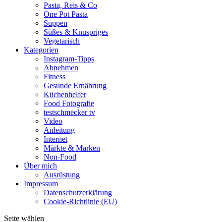
Pasta, Reis & Co
One Pot Pasta
Suppen
Süßes & Knuspriges
Vegetarisch
Kategorien
Instagram-Tipps
Abnehmen
Fitness
Gesunde Ernährung
Küchenhelfer
Food Fotografie
testschmecker tv
Video
Anleitung
Internet
Märkte & Marken
Non-Food
Über mich
Ausrüstung
Impressum
Datenschutzerklärung
Cookie-Richtlinie (EU)
Seite wählen