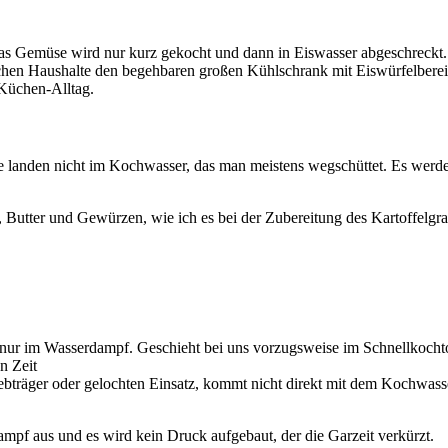
s Gemüse wird nur kurz gekocht und dann in Eiswasser abgeschreckt. 
schen Haushalte den begehbaren großen Kühlschrank mit Eiswürfelbereit
 Küchen-Alltag.
e landen nicht im Kochwasser, das man meistens wegschüttet. Es werde
 Butter und Gewürzen, wie ich es bei der Zubereitung des Kartoffelgrat
r im Wasserdampf. Geschieht bei uns vorzugsweise im Schnellkochtopf.
n Zeit
iebträger oder gelochten Einsatz, kommt nicht direkt mit dem Kochwass
 Dampf aus und es wird kein Druck aufgebaut, der die Garzeit verkürzt.