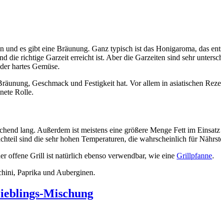
 und es gibt eine Bräunung. Ganz typisch ist das Honigaroma, das ents
ie richtige Garzeit erreicht ist. Aber die Garzeiten sind sehr unters
 oder hartes Gemüse.
 Bräunung, Geschmack und Festigkeit hat. Vor allem in asiatischen Rez
nete Rolle.
nd lang. Außerdem ist meistens eine größere Menge Fett im Einsatz un
il sind die sehr hohen Temperaturen, die wahrscheinlich für Nährstof
r offene Grill ist natürlich ebenso verwendbar, wie eine
Grillpfanne
.
hini, Paprika und Auberginen.
ieblings-Mischung