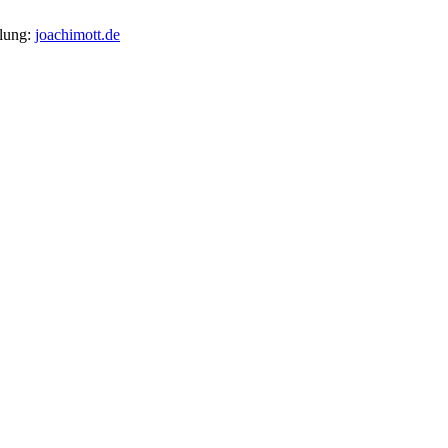
llung:
joachimott.de