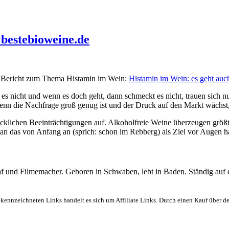
 bestebioweine.de
er Bericht zum Thema Histamin im Wein:
Histamin im Wein: es geht auch
icht und wenn es doch geht, dann schmeckt es nicht, trauen sich nun er
Wenn die Nachfrage groß genug ist und der Druck auf den Markt wächs
lichen Beeinträchtigungen auf. Alkoholfreie Weine überzeugen größten
an das von Anfang an (sprich: schon im Rebberg) als Ziel vor Augen ha
graf und Filmemacher. Geboren in Schwaben, lebt in Baden. Ständig auf
ekennzeichneten Links handelt es sich um Affiliate Links. Durch einen Kauf über d