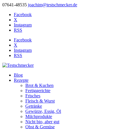
07641-48535
joachim@testschmecker.de
Facebook
X
Instagram
RSS
Facebook
X
Instagram
RSS
Blog
Rezepte
Brot & Kuchen
Fertiggerichte
Frisches
Fleisch & Wurst
Getränke
Gewürze, Essig, Öl
Milchprodukte
Nicht bio, aber gut
Obst & Gemüse