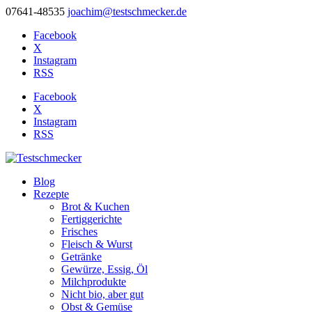
07641-48535
joachim@testschmecker.de
Facebook
X
Instagram
RSS
Facebook
X
Instagram
RSS
Blog
Rezepte
Brot & Kuchen
Fertiggerichte
Frisches
Fleisch & Wurst
Getränke
Gewürze, Essig, Öl
Milchprodukte
Nicht bio, aber gut
Obst & Gemüse