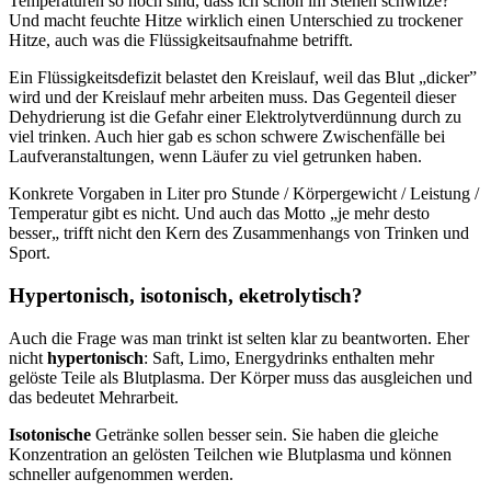
Temperaturen so hoch sind, dass ich schon im Stehen schwitze?
Und macht feuchte Hitze wirklich einen Unterschied zu trockener
Hitze, auch was die Flüssigkeitsaufnahme betrifft.
Ein Flüssigkeitsdefizit belastet den Kreislauf, weil das Blut „dicker”
wird und der Kreislauf mehr arbeiten muss. Das Gegenteil dieser
Dehydrierung ist die Gefahr einer Elektrolytverdünnung durch zu
viel trinken. Auch hier gab es schon schwere Zwischenfälle bei
Laufveranstaltungen, wenn Läufer zu viel getrunken haben.
Konkrete Vorgaben in Liter pro Stunde / Körpergewicht / Leistung /
Temperatur gibt es nicht. Und auch das Motto „je mehr desto
besser„ trifft nicht den Kern des Zusammenhangs von Trinken und
Sport.
Hypertonisch, isotonisch, eketrolytisch?
Auch die Frage was man trinkt ist selten klar zu beantworten. Eher
nicht
hypertonisch
: Saft, Limo, Energydrinks enthalten mehr
gelöste Teile als Blutplasma. Der Körper muss das ausgleichen und
das bedeutet Mehrarbeit.
Isotonische
Getränke sollen besser sein. Sie haben die gleiche
Konzentration an gelösten Teilchen wie Blutplasma und können
schneller aufgenommen werden.