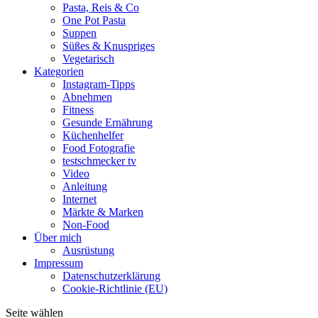
Pasta, Reis & Co
One Pot Pasta
Suppen
Süßes & Knuspriges
Vegetarisch
Kategorien
Instagram-Tipps
Abnehmen
Fitness
Gesunde Ernährung
Küchenhelfer
Food Fotografie
testschmecker tv
Video
Anleitung
Internet
Märkte & Marken
Non-Food
Über mich
Ausrüstung
Impressum
Datenschutzerklärung
Cookie-Richtlinie (EU)
Seite wählen