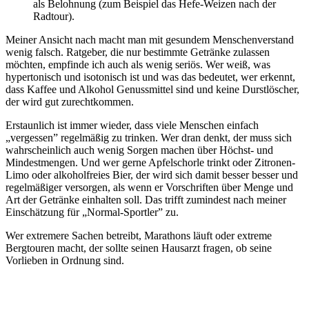
als Belohnung (zum Beispiel das Hefe-Weizen nach der
Radtour).
Meiner Ansicht nach macht man mit gesundem Menschenverstand
wenig falsch. Ratgeber, die nur bestimmte Getränke zulassen
möchten, empfinde ich auch als wenig seriös. Wer weiß, was
hypertonisch und isotonisch ist und was das bedeutet, wer erkennt,
dass Kaffee und Alkohol Genussmittel sind und keine Durstlöscher,
der wird gut zurechtkommen.
Erstaunlich ist immer wieder, dass viele Menschen einfach
„vergessen” regelmäßig zu trinken. Wer dran denkt, der muss sich
wahrscheinlich auch wenig Sorgen machen über Höchst- und
Mindestmengen. Und wer gerne Apfelschorle trinkt oder Zitronen-
Limo oder alkoholfreies Bier, der wird sich damit besser besser und
regelmäßiger versorgen, als wenn er Vorschriften über Menge und
Art der Getränke einhalten soll. Das trifft zumindest nach meiner
Einschätzung für „Normal-Sportler” zu.
Wer extremere Sachen betreibt, Marathons läuft oder extreme
Bergtouren macht, der sollte seinen Hausarzt fragen, ob seine
Vorlieben in Ordnung sind.