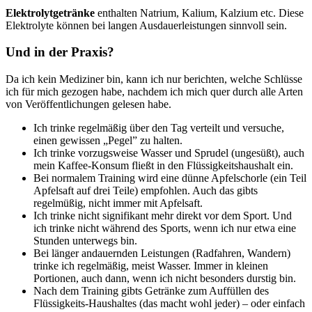
Elektrolytgetränke
enthalten Natrium, Kalium, Kalzium etc. Diese
Elektrolyte können bei langen Ausdauerleistungen sinnvoll sein.
Und in der Praxis?
Da ich kein Mediziner bin, kann ich nur berichten, welche Schlüsse
ich für mich gezogen habe, nachdem ich mich quer durch alle Arten
von Veröffentlichungen gelesen habe.
Ich trinke regelmäßig über den Tag verteilt und versuche,
einen gewissen „Pegel” zu halten.
Ich trinke vorzugsweise Wasser und Sprudel (ungesüßt), auch
mein Kaffee-Konsum fließt in den Flüssigkeitshaushalt ein.
Bei normalem Training wird eine dünne Apfelschorle (ein Teil
Apfelsaft auf drei Teile) empfohlen. Auch das gibts
regelmüßig, nicht immer mit Apfelsaft.
Ich trinke nicht signifikant mehr direkt vor dem Sport. Und
ich trinke nicht während des Sports, wenn ich nur etwa eine
Stunden unterwegs bin.
Bei länger andauernden Leistungen (Radfahren, Wandern)
trinke ich regelmäßig, meist Wasser. Immer in kleinen
Portionen, auch dann, wenn ich nicht besonders durstig bin.
Nach dem Training gibts Getränke zum Auffüllen des
Flüssigkeits-Haushaltes (das macht wohl jeder) – oder einfach