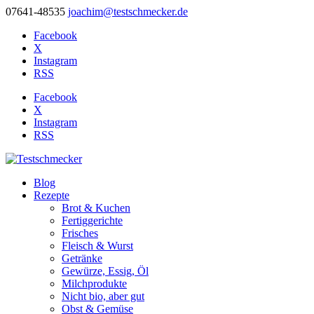
07641-48535
joachim@testschmecker.de
Facebook
X
Instagram
RSS
Facebook
X
Instagram
RSS
Blog
Rezepte
Brot & Kuchen
Fertiggerichte
Frisches
Fleisch & Wurst
Getränke
Gewürze, Essig, Öl
Milchprodukte
Nicht bio, aber gut
Obst & Gemüse