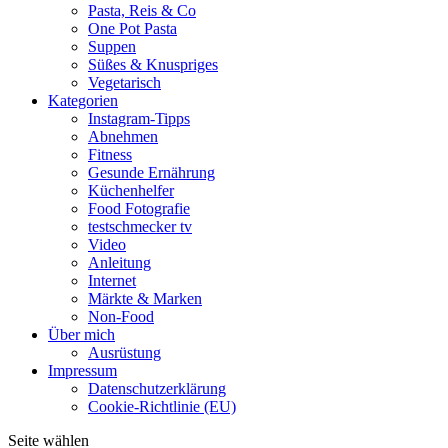
Pasta, Reis & Co
One Pot Pasta
Suppen
Süßes & Knuspriges
Vegetarisch
Kategorien
Instagram-Tipps
Abnehmen
Fitness
Gesunde Ernährung
Küchenhelfer
Food Fotografie
testschmecker tv
Video
Anleitung
Internet
Märkte & Marken
Non-Food
Über mich
Ausrüstung
Impressum
Datenschutzerklärung
Cookie-Richtlinie (EU)
Seite wählen