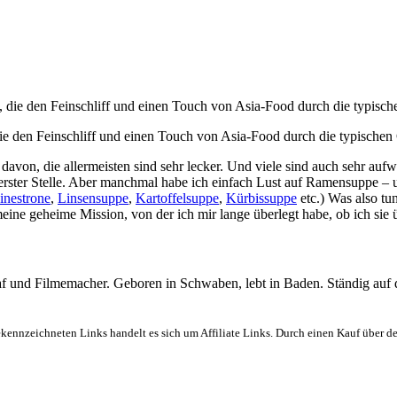
ie den Feinschliff und einen Touch von Asia-Food durch die typisch
davon, die allermeisten sind sehr lecker. Und viele sind auch sehr au
erster Stelle. Aber manchmal habe ich einfach Lust auf Ramensuppe – 
inestrone
,
Linsensuppe
,
Kartoffelsuppe
,
Kürbissuppe
etc.) Was also tu
ne geheime Mission, von der ich mir lange überlegt habe, ob ich sie ü
graf und Filmemacher. Geboren in Schwaben, lebt in Baden. Ständig auf
ekennzeichneten Links handelt es sich um Affiliate Links. Durch einen Kauf über d