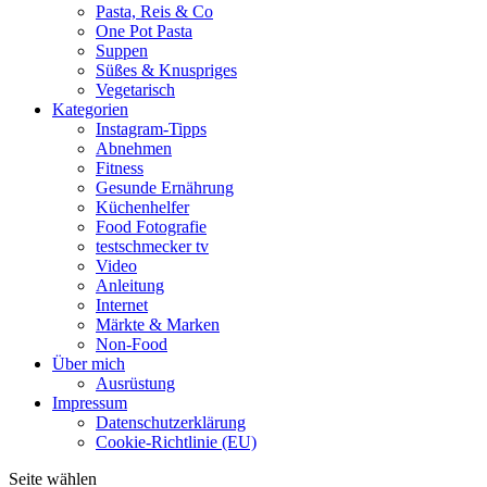
Pasta, Reis & Co
One Pot Pasta
Suppen
Süßes & Knuspriges
Vegetarisch
Kategorien
Instagram-Tipps
Abnehmen
Fitness
Gesunde Ernährung
Küchenhelfer
Food Fotografie
testschmecker tv
Video
Anleitung
Internet
Märkte & Marken
Non-Food
Über mich
Ausrüstung
Impressum
Datenschutzerklärung
Cookie-Richtlinie (EU)
Seite wählen