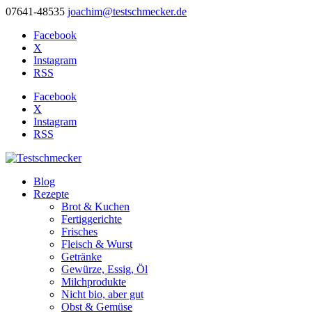
07641-48535
joachim@testschmecker.de
Facebook
X
Instagram
RSS
Facebook
X
Instagram
RSS
Blog
Rezepte
Brot & Kuchen
Fertiggerichte
Frisches
Fleisch & Wurst
Getränke
Gewürze, Essig, Öl
Milchprodukte
Nicht bio, aber gut
Obst & Gemüse