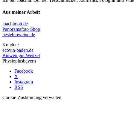
Ich bin Joachim Ott, der Testschmecker, Journalist, Fotograf und Vi
Aus meiner Arbeit
joachimott.de
Panoramafoto-Shop
bestebioweine.de
Kunden:
ecovin-baden.de
Bioweingut Weitzel
Physioplusbayern
Facebook
X
Instagram
RSS
Cookie-Zustimmung verwalten