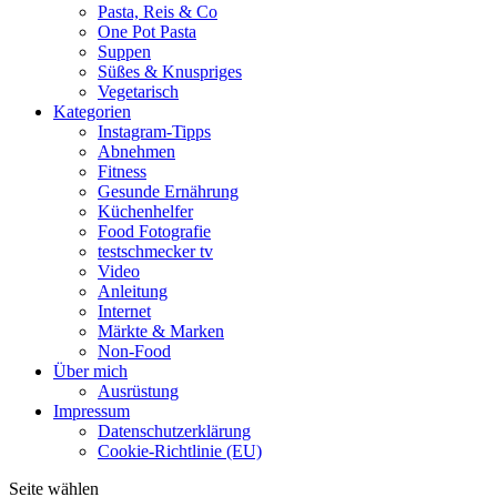
Pasta, Reis & Co
One Pot Pasta
Suppen
Süßes & Knuspriges
Vegetarisch
Kategorien
Instagram-Tipps
Abnehmen
Fitness
Gesunde Ernährung
Küchenhelfer
Food Fotografie
testschmecker tv
Video
Anleitung
Internet
Märkte & Marken
Non-Food
Über mich
Ausrüstung
Impressum
Datenschutzerklärung
Cookie-Richtlinie (EU)
Seite wählen