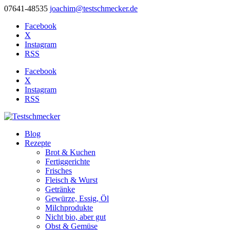
07641-48535
joachim@testschmecker.de
Facebook
X
Instagram
RSS
Facebook
X
Instagram
RSS
Blog
Rezepte
Brot & Kuchen
Fertiggerichte
Frisches
Fleisch & Wurst
Getränke
Gewürze, Essig, Öl
Milchprodukte
Nicht bio, aber gut
Obst & Gemüse