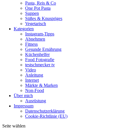
Pasta, Reis & Co
One Pot Pasta
Suppen
Süßes & Knuspriges
Vegetarisch
Kategorien
Instagram-Tipps
Abnehmen
Fitness
Gesunde Ernährung
Küchenhelfer
Food Fotografie
testschmecker tv
Video
Anleitung
Internet
Märkte & Marken
Non-Food
Über mich
Ausrüstung
Impressum
Datenschutzerklärung
Cookie-Richtlinie (EU)
Seite wählen