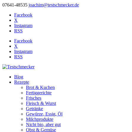
07641-48535
joachim@testschmecker.de
Facebook
X
Instagram
RSS
Facebook
X
Instagram
RSS
Blog
Rezepte
Brot & Kuchen
Fertiggerichte
Frisches
Fleisch & Wurst
Getränke
Gewürze, Essig, Öl
Milchprodukte
Nicht bio, aber gut
Obst & Gemüse