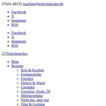
07641-48535
joachim@testschmecker.de
Facebook
X
Instagram
RSS
Facebook
X
Instagram
RSS
Blog
Rezepte
Brot & Kuchen
Fertiggerichte
Frisches
Fleisch & Wurst
Getränke
Gewürze, Essig, Öl
Milchprodukte
Nicht bio, aber gut
Obst & Gemüse