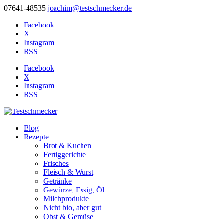
07641-48535
joachim@testschmecker.de
Facebook
X
Instagram
RSS
Facebook
X
Instagram
RSS
Blog
Rezepte
Brot & Kuchen
Fertiggerichte
Frisches
Fleisch & Wurst
Getränke
Gewürze, Essig, Öl
Milchprodukte
Nicht bio, aber gut
Obst & Gemüse