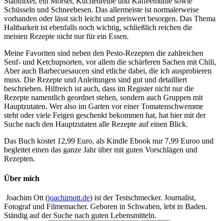
Stabmixer, ein Mörser, Küchenreibe und Kaffeemühle sowie
Schüsseln und Schneebesen. Das allermeiste ist normalerweise
vorhanden oder lässt sich leicht und preiswert besorgen. Das Thema
Haltbarkeit ist ebenfalls noch wichtig, schließlich reichen die
meisten Rezepte nicht nur für ein Essen.
Meine Favoriten sind neben den Pesto-Rezepten die zahlreichen
Senf- und Ketchupsorten, vor allem die schärferen Sachen mit Chili,
Aber auch Barbecuesaucen sind etliche dabei, die ich ausprobieren
muss. Die Rezepte und Anleitungen sind gut und detailliert
beschrieben. Hilfreich ist auch, dass im Register nicht nur die
Rezepte namentlich geordnet stehen, sondern auch Gruppen mit
Hauptzutaten. Wer also im Garten vor einer Tomatenschwemme
steht oder viele Feigen geschenkt bekommen hat, hat hier mit der
Suche nach den Hauptzutaten alle Rezepte auf einen Blick.
Das Buch kostet 12,99 Euro, als Kindle Ebook nur 7,99 Euroo und
begleitet einen das ganze Jahr über mit guten Vorschlägen und
Rezepten.
Über mich
Joachim Ott (
joachimott.de
) ist der Testschmecker. Journalist,
Fotograf und Filmemacher. Geboren in Schwaben, lebt in Baden.
Ständig auf der Suche nach guten Lebensmitteln.