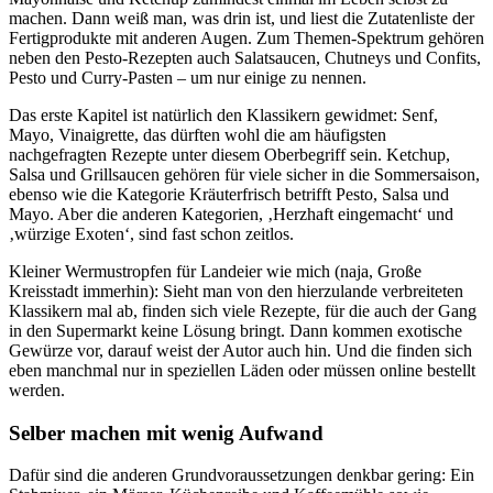
machen. Dann weiß man, was drin ist, und liest die Zutatenliste der
Fertigprodukte mit anderen Augen. Zum Themen-Spektrum gehören
neben den Pesto-Rezepten auch Salatsaucen, Chutneys und Confits,
Pesto und Curry-Pasten – um nur einige zu nennen.
Das erste Kapitel ist natürlich den Klassikern gewidmet: Senf,
Mayo, Vinaigrette, das dürften wohl die am häufigsten
nachgefragten Rezepte unter diesem Oberbegriff sein. Ketchup,
Salsa und Grillsaucen gehören für viele sicher in die Sommersaison,
ebenso wie die Kategorie Kräuterfrisch betrifft Pesto, Salsa und
Mayo. Aber die anderen Kategorien, ‚Herzhaft eingemacht‘ und
‚würzige Exoten‘, sind fast schon zeitlos.
Kleiner Wermustropfen für Landeier wie mich (naja, Große
Kreisstadt immerhin): Sieht man von den hierzulande verbreiteten
Klassikern mal ab, finden sich viele Rezepte, für die auch der Gang
in den Supermarkt keine Lösung bringt. Dann kommen exotische
Gewürze vor, darauf weist der Autor auch hin. Und die finden sich
eben manchmal nur in speziellen Läden oder müssen online bestellt
werden.
Selber machen mit wenig Aufwand
Dafür sind die anderen Grundvoraussetzungen denkbar gering: Ein