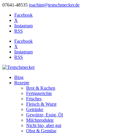
07641-48535
joachim@testschmecker.de
Facebook
X
Instagram
RSS
Facebook
X
Instagram
RSS
Blog
Rezepte
Brot & Kuchen
Fertiggerichte
Frisches
Fleisch & Wurst
Getränke
Gewürze, Essig, Öl
Milchprodukte
Nicht bio, aber gut
Obst & Gemüse