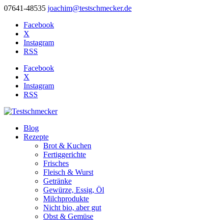
07641-48535
joachim@testschmecker.de
Facebook
X
Instagram
RSS
Facebook
X
Instagram
RSS
Blog
Rezepte
Brot & Kuchen
Fertiggerichte
Frisches
Fleisch & Wurst
Getränke
Gewürze, Essig, Öl
Milchprodukte
Nicht bio, aber gut
Obst & Gemüse