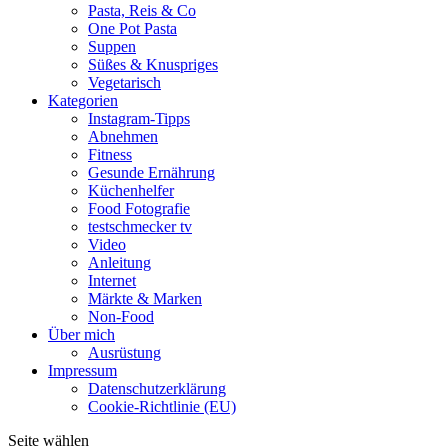
Pasta, Reis & Co
One Pot Pasta
Suppen
Süßes & Knuspriges
Vegetarisch
Kategorien
Instagram-Tipps
Abnehmen
Fitness
Gesunde Ernährung
Küchenhelfer
Food Fotografie
testschmecker tv
Video
Anleitung
Internet
Märkte & Marken
Non-Food
Über mich
Ausrüstung
Impressum
Datenschutzerklärung
Cookie-Richtlinie (EU)
Seite wählen