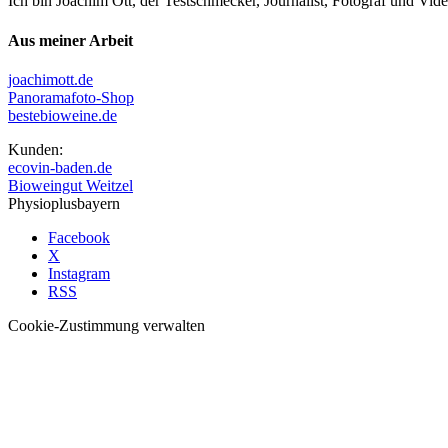
Ich bin Joachim Ott, der Testschmecker, Journalist, Fotograf und Vi
Aus meiner Arbeit
joachimott.de
Panoramafoto-Shop
bestebioweine.de
Kunden:
ecovin-baden.de
Bioweingut Weitzel
Physioplusbayern
Facebook
X
Instagram
RSS
Cookie-Zustimmung verwalten