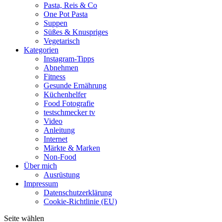
Pasta, Reis & Co
One Pot Pasta
Suppen
Süßes & Knuspriges
Vegetarisch
Kategorien
Instagram-Tipps
Abnehmen
Fitness
Gesunde Ernährung
Küchenhelfer
Food Fotografie
testschmecker tv
Video
Anleitung
Internet
Märkte & Marken
Non-Food
Über mich
Ausrüstung
Impressum
Datenschutzerklärung
Cookie-Richtlinie (EU)
Seite wählen