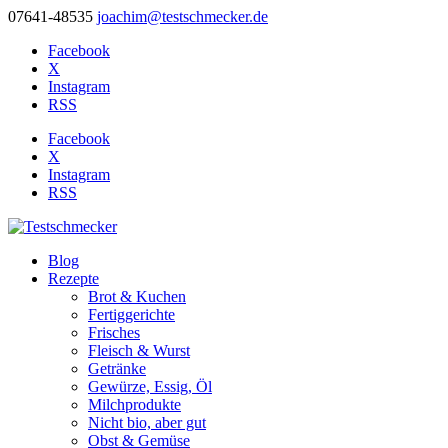
07641-48535
joachim@testschmecker.de
Facebook
X
Instagram
RSS
Facebook
X
Instagram
RSS
Blog
Rezepte
Brot & Kuchen
Fertiggerichte
Frisches
Fleisch & Wurst
Getränke
Gewürze, Essig, Öl
Milchprodukte
Nicht bio, aber gut
Obst & Gemüse