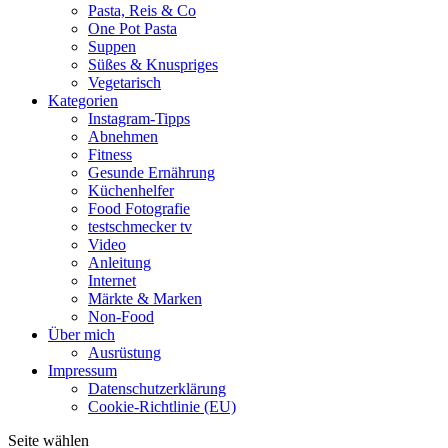
Pasta, Reis & Co
One Pot Pasta
Suppen
Süßes & Knuspriges
Vegetarisch
Kategorien
Instagram-Tipps
Abnehmen
Fitness
Gesunde Ernährung
Küchenhelfer
Food Fotografie
testschmecker tv
Video
Anleitung
Internet
Märkte & Marken
Non-Food
Über mich
Ausrüstung
Impressum
Datenschutzerklärung
Cookie-Richtlinie (EU)
Seite wählen