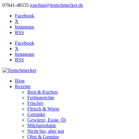
07641-48535
joachim@testschmecker.de
Facebook
X
Instagram
RSS
Facebook
X
Instagram
RSS
Blog
Rezepte
Brot & Kuchen
Fertiggerichte
Frisches
Fleisch & Wurst
Getränke
Gewürze, Essig, Öl
Milchprodukte
Nicht bio, aber gut
Obst & Gemüse