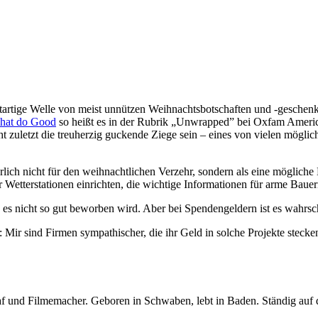
utartige Welle von meist unnützen Weihnachtsbotschaften und -gesche
That do Good
so heißt es in der Rubrik „Unwrapped” bei Oxfam Americ
cht zuletzt die treuherzig guckende Ziege sein – eines von vielen mögl
ch nicht für den weihnachtlichen Verzehr, sondern als eine mögliche E
etterstationen einrichten, die wichtige Informationen für arme Bauern 
n es nicht so gut beworben wird. Aber bei Spendengeldern ist es wahrsc
: Mir sind Firmen sympathischer, die ihr Geld in solche Projekte steck
graf und Filmemacher. Geboren in Schwaben, lebt in Baden. Ständig auf