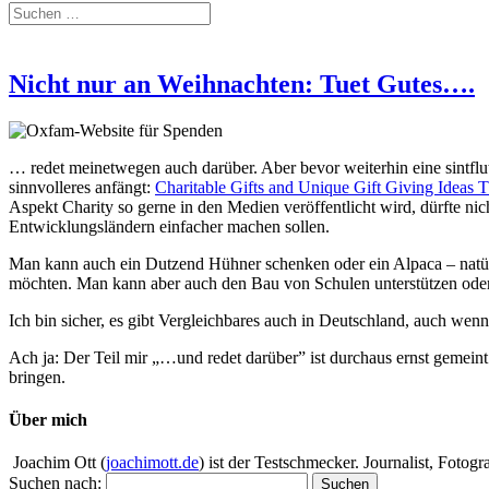
Nicht nur an Weihnachten: Tuet Gutes….
… redet meinetwegen auch darüber. Aber bevor weiterhin eine sintfl
sinnvolleres anfängt:
Charitable Gifts and Unique Gift Giving Ideas 
Aspekt Charity so gerne in den Medien veröffentlicht wird, dürfte ni
Entwicklungsländern einfacher machen sollen.
Man kann auch ein Dutzend Hühner schenken oder ein Alpaca – natürli
möchten. Man kann aber auch den Bau von Schulen unterstützen oder W
Ich bin sicher, es gibt Vergleichbares auch in Deutschland, auch wen
Ach ja: Der Teil mir „…und redet darüber” ist durchaus ernst gemeint
bringen.
Über mich
Joachim Ott (
joachimott.de
) ist der Testschmecker. Journalist, Foto
Suchen nach: