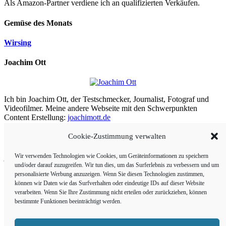
Als Amazon-Partner verdiene ich an qualifizierten Verkäufen.
Gemüse des Monats
Wirsing
Joachim Ott
Ich bin Joachim Ott, der Testschmecker, Journalist, Fotograf und
Videofilmer. Meine andere Webseite mit den Schwerpunkten
Content Erstellung:
joachimott.de
Cookie-Zustimmung verwalten
Aus meiner Arbeit
Wir verwenden Technologien wie Cookies, um Geräteinformationen zu speichern
joachimott.de
und/oder darauf zuzugreifen. Wir tun dies, um das Surferlebnis zu verbessern und um
Panoramafoto-Shop
personalisierte Werbung anzuzeigen. Wenn Sie diesen Technologien zustimmen,
bestebioweine.de
können wir Daten wie das Surfverhalten oder eindeutige IDs auf dieser Website
Kunden:
verarbeiten. Wenn Sie Ihre Zustimmung nicht erteilen oder zurückziehen, können
ecovin-baden.de
bestimmte Funktionen beeinträchtigt werden.
Bioweingut Weitzel
Physioplusbayern