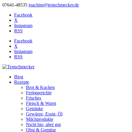
07641-48535
joachim@testschmecker.de
Facebook
X
Instagram
RSS
Facebook
X
Instagram
RSS
Blog
Rezepte
Brot & Kuchen
Fertiggerichte
Frisches
Fleisch & Wurst
Getränke
Gewürze, Essig, Öl
Milchprodukte
Nicht bio, aber gut
Obst & Gemüse