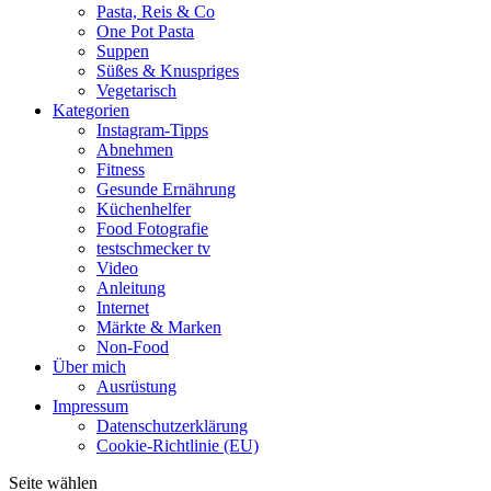
Pasta, Reis & Co
One Pot Pasta
Suppen
Süßes & Knuspriges
Vegetarisch
Kategorien
Instagram-Tipps
Abnehmen
Fitness
Gesunde Ernährung
Küchenhelfer
Food Fotografie
testschmecker tv
Video
Anleitung
Internet
Märkte & Marken
Non-Food
Über mich
Ausrüstung
Impressum
Datenschutzerklärung
Cookie-Richtlinie (EU)
Seite wählen