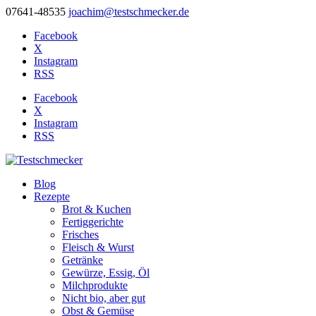
07641-48535
joachim@testschmecker.de
Facebook
X
Instagram
RSS
Facebook
X
Instagram
RSS
Blog
Rezepte
Brot & Kuchen
Fertiggerichte
Frisches
Fleisch & Wurst
Getränke
Gewürze, Essig, Öl
Milchprodukte
Nicht bio, aber gut
Obst & Gemüse