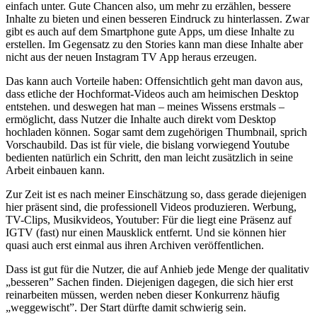
einfach unter. Gute Chancen also, um mehr zu erzählen, bessere
Inhalte zu bieten und einen besseren Eindruck zu hinterlassen. Zwar
gibt es auch auf dem Smartphone gute Apps, um diese Inhalte zu
erstellen. Im Gegensatz zu den Stories kann man diese Inhalte aber
nicht aus der neuen Instagram TV App heraus erzeugen.
Das kann auch Vorteile haben: Offensichtlich geht man davon aus,
dass etliche der Hochformat-Videos auch am heimischen Desktop
entstehen. und deswegen hat man – meines Wissens erstmals –
ermöglicht, dass Nutzer die Inhalte auch direkt vom Desktop
hochladen können. Sogar samt dem zugehörigen Thumbnail, sprich
Vorschaubild. Das ist für viele, die bislang vorwiegend Youtube
bedienten natürlich ein Schritt, den man leicht zusätzlich in seine
Arbeit einbauen kann.
Zur Zeit ist es nach meiner Einschätzung so, dass gerade diejenigen
hier präsent sind, die professionell Videos produzieren. Werbung,
TV-Clips, Musikvideos, Youtuber: Für die liegt eine Präsenz auf
IGTV (fast) nur einen Mausklick entfernt. Und sie können hier
quasi auch erst einmal aus ihren Archiven veröffentlichen.
Dass ist gut für die Nutzer, die auf Anhieb jede Menge der qualitativ
„besseren” Sachen finden. Diejenigen dagegen, die sich hier erst
reinarbeiten müssen, werden neben dieser Konkurrenz häufig
„weggewischt”. Der Start dürfte damit schwierig sein.