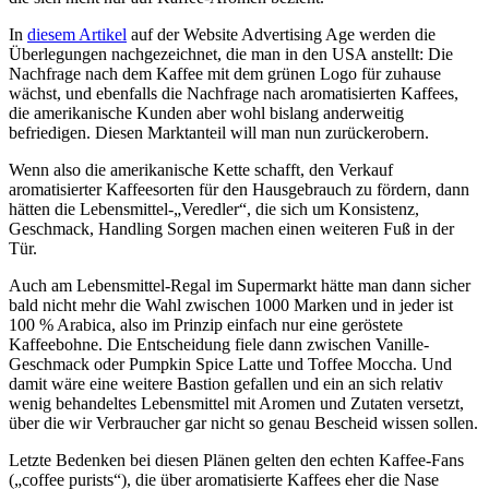
In
diesem Artikel
auf der Website Advertising Age werden die
Überlegungen nachgezeichnet, die man in den USA anstellt: Die
Nachfrage nach dem Kaffee mit dem grünen Logo für zuhause
wächst, und ebenfalls die Nachfrage nach aromatisierten Kaffees,
die amerikanische Kunden aber wohl bislang anderweitig
befriedigen. Diesen Marktanteil will man nun zurückerobern.
Wenn also die amerikanische Kette schafft, den Verkauf
aromatisierter Kaffeesorten für den Hausgebrauch zu fördern, dann
hätten die Lebensmittel-„Veredler“, die sich um Konsistenz,
Geschmack, Handling Sorgen machen einen weiteren Fuß in der
Tür.
Auch am Lebensmittel-Regal im Supermarkt hätte man dann sicher
bald nicht mehr die Wahl zwischen 1000 Marken und in jeder ist
100 % Arabica, also im Prinzip einfach nur eine geröstete
Kaffeebohne. Die Entscheidung fiele dann zwischen Vanille-
Geschmack oder Pumpkin Spice Latte und Toffee Moccha. Und
damit wäre eine weitere Bastion gefallen und ein an sich relativ
wenig behandeltes Lebensmittel mit Aromen und Zutaten versetzt,
über die wir Verbraucher gar nicht so genau Bescheid wissen sollen.
Letzte Bedenken bei diesen Plänen gelten den echten Kaffee-Fans
(„coffee purists“), die über aromatisierte Kaffees eher die Nase