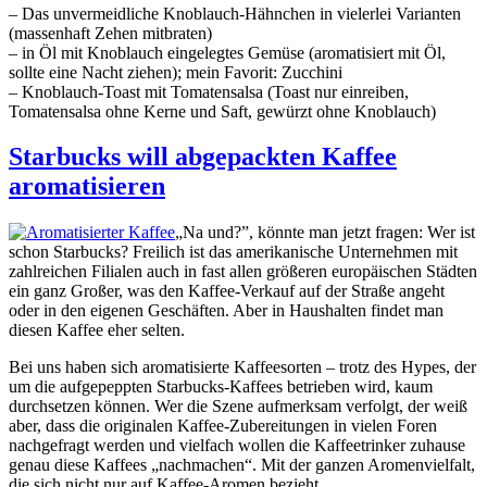
– Das unvermeidliche Knoblauch-Hähnchen in vielerlei Varianten
(massenhaft Zehen mitbraten)
– in Öl mit Knoblauch eingelegtes Gemüse (aromatisiert mit Öl,
sollte eine Nacht ziehen); mein Favorit: Zucchini
– Knoblauch-Toast mit Tomatensalsa (Toast nur einreiben,
Tomatensalsa ohne Kerne und Saft, gewürzt ohne Knoblauch)
Starbucks will abgepackten Kaffee
aromatisieren
„Na und?”, könnte man jetzt fragen: Wer ist
schon Starbucks? Freilich ist das amerikanische Unternehmen mit
zahlreichen Filialen auch in fast allen größeren europäischen Städten
ein ganz Großer, was den Kaffee-Verkauf auf der Straße angeht
oder in den eigenen Geschäften. Aber in Haushalten findet man
diesen Kaffee eher selten.
Bei uns haben sich aromatisierte Kaffeesorten – trotz des Hypes, der
um die aufgepeppten Starbucks-Kaffees betrieben wird, kaum
durchsetzen können. Wer die Szene aufmerksam verfolgt, der weiß
aber, dass die originalen Kaffee-Zubereitungen in vielen Foren
nachgefragt werden und vielfach wollen die Kaffeetrinker zuhause
genau diese Kaffees „nachmachen“. Mit der ganzen Aromenvielfalt,
die sich nicht nur auf Kaffee-Aromen bezieht.