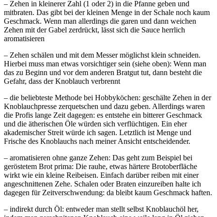
– Zehen in kleinerer Zahl (1 oder 2) in die Pfanne geben und
mitbraten. Das gibt bei der kleinen Menge in der Schale noch kaum
Geschmack. Wenn man allerdings die garen und dann weichen
Zehen mit der Gabel zerdrückt, lässt sich die Sauce herrlich
aromatisieren
– Zehen schälen und mit dem Messer möglichst klein schneiden.
Hierbei muss man etwas vorsichtiger sein (siehe oben): Wenn man
das zu Beginn und vor dem anderen Bratgut tut, dann besteht die
Gefahr, dass der Knoblauch verbrennt
– die beliebteste Methode bei Hobbyköchen: geschälte Zehen in der
Knoblauchpresse zerquetschen und dazu geben. Allerdings waren
die Profis lange Zeit dagegen: es entstehe ein bitterer Geschmack
und die ätherischen Öle würden sich verflüchtigen. Ein eher
akademischer Streit würde ich sagen. Letztlich ist Menge und
Frische des Knoblauchs nach meiner Ansicht entscheidender.
– aromatisieren ohne ganze Zehen: Das geht zum Beispiel bei
geröstetem Brot prima: Die rauhe, etwas härtere Brotoberfläche
wirkt wie ein kleine Reibeisen. Einfach darüber reiben mit einer
angeschnittenen Zehe. Schalen oder Braten einzureiben halte ich
dagegen für Zeitverschwendung: da bleibt kaum Geschmack haften.
– indirekt durch Öl: entweder man stellt selbst Knoblauchöl her,