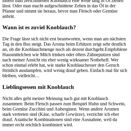
indem man zerschnitenen Knoblauch eine weile lang in Öl ziehen
lässt. Oder man macht aufgeschnittene Zehen in das Öl in der
Pfanne und nimmt sie heraus, bevor man Fleisch oder Gemüse
anbrät.
Wann ist es zuviel Knoblauch?
Die Frage lässt sich nicht erst beantworten, wenn man am nächsten
Tag in den Bus steigt. Das Aroma beim Erhitzen zeigt sehr deutlich
an, ob die Knoblauchmenge noch als dezent durchgeht.Empfohlene
Hausmittelchen wie Milch trinken oder öfters Zähneputzen sind
nach meiner Ansicht ein eher wenig wirksamer Notbehelf. Wer
schon einmal erlebt hat, wie starke Knoblauchesser den Geruch
förmlich ausdampfen, wird wenig drauf geben. Einfach mal für sich
bleiben, vielleicht…
Lieblingsessen mit Knoblauch
Nicht alles geht meiner Meinung nach gut mit Knoblauch
zusammen: Beim Fleisch passen zum Beispiel Huhn und Schwein,
beim Gemüse Zucchini und Auberginen. Wenn andere Aromen
stark vertreten sind (Käse, scharfe Gewürze), verzichte ich eher
drauf. Asiatische Kombinationen sind eine Ausnahme, weil da
immer recht reichlich kombiniert wird.