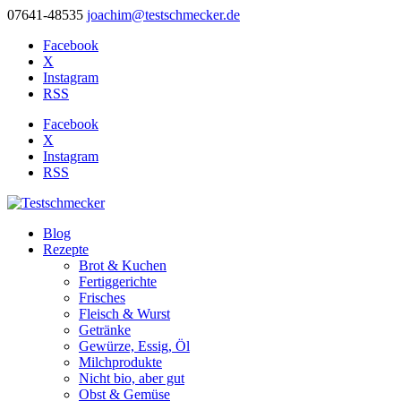
07641-48535
joachim@testschmecker.de
Facebook
X
Instagram
RSS
Facebook
X
Instagram
RSS
Blog
Rezepte
Brot & Kuchen
Fertiggerichte
Frisches
Fleisch & Wurst
Getränke
Gewürze, Essig, Öl
Milchprodukte
Nicht bio, aber gut
Obst & Gemüse