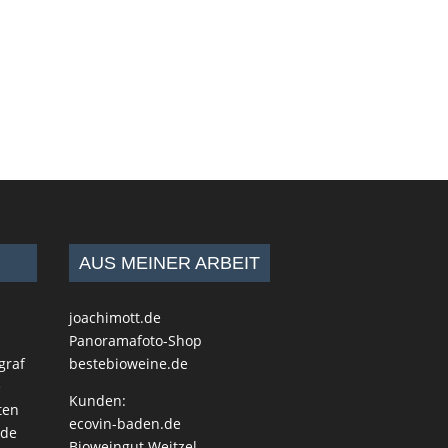
AUS MEINER ARBEIT
joachimott.de
Panoramafoto-Shop
graf
bestebioweine.de
e
Kunden:
ten
ecovin-baden.de
.de
Bioweingut Weitzel