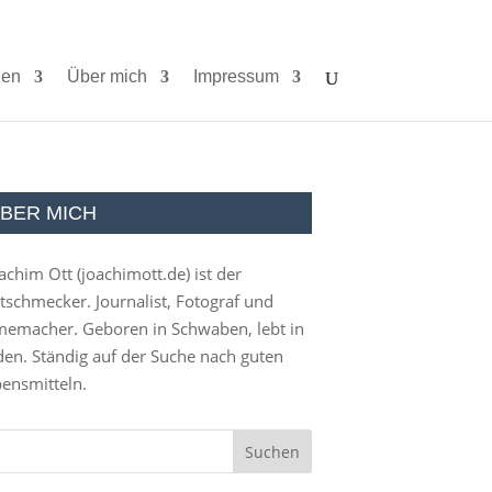
ien
Über mich
Impressum
BER MICH
achim Ott (
joachimott.de
) ist der
tschmecker. Journalist, Fotograf und
memacher. Geboren in Schwaben, lebt in
en. Ständig auf der Suche nach guten
ensmitteln.