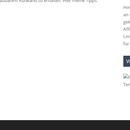
haubarem Aufwand zu erhalten. Hier meine Tipps.
Hin
an 
gek
Aff
Lin
für
W