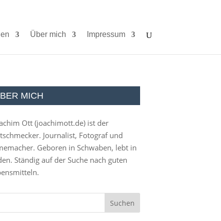
ien
Über mich
Impressum
BER MICH
achim Ott (
joachimott.de
) ist der
tschmecker. Journalist, Fotograf und
memacher. Geboren in Schwaben, lebt in
en. Ständig auf der Suche nach guten
ensmitteln.