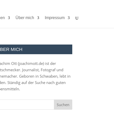
ien
Über mich
Impressum
BER MICH
achim Ott (
joachimott.de
) ist der
tschmecker. Journalist, Fotograf und
memacher. Geboren in Schwaben, lebt in
en. Ständig auf der Suche nach guten
ensmitteln.