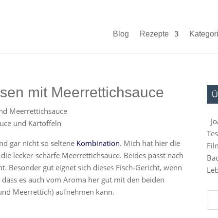
Blog
Rezepte
Kategor
nsen mit Meerrettichsauce
Ü
Jo
auce und Kartoffeln
Tes
nd gar nicht so seltene
Kombination
. Mich hat hier die
Fil
ie lecker-scharfe Meerrettichsauce. Beides passt nach
Bad
t. Besonder gut eignet sich dieses Fisch-Gericht, wenn
Leb
hat, dass es auch vom Aroma her gut mit den beiden
und Meerrettich) aufnehmen kann.