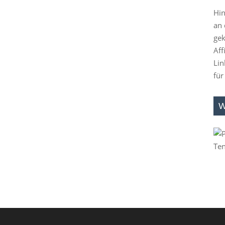
Hin
an 
gek
Aff
Lin
für
W