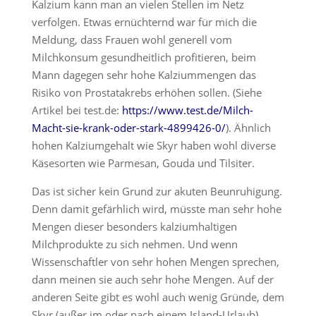
Kalzium kann man an vielen Stellen im Netz
verfolgen. Etwas ernüchternd war für mich die
Meldung, dass Frauen wohl generell vom
Milchkonsum gesundheitlich profitieren, beim
Mann dagegen sehr hohe Kalziummengen das
Risiko von Prostatakrebs erhöhen sollen. (Siehe
Artikel bei test.de:
https://www.test.de/Milch-
Macht-sie-krank-oder-stark-4899426-0/
). Ähnlich
hohen Kalziumgehalt wie Skyr haben wohl diverse
Käsesorten wie Parmesan, Gouda und Tilsiter.
Das ist sicher kein Grund zur akuten Beunruhigung.
Denn damit gefärhlich wird, müsste man sehr hohe
Mengen dieser besonders kalziumhaltigen
Milchprodukte zu sich nehmen. Und wenn
Wissenschaftler von sehr hohen Mengen sprechen,
dann meinen sie auch sehr hohe Mengen. Auf der
anderen Seite gibt es wohl auch wenig Gründe, dem
Skyr (außer im oder nach einem Island-Urlaub)