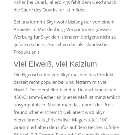
näher bei Quark, allerdings fehlt dem Geschmack
die Säure des Quarks, er ist milder.
Bei uns kommt Skyr wohl bislang nur von einem
Anbieter in Meck­lenburg-Vorpommern (dessen
Werbung für Skyr den Isländern übrigens nicht zu
gefallen scheint. Sie sehen das als isländisches
Produkt an.)
Viel Eiweiß, viel Kalzium
Die Eigenschaften von Skyr machen das Produkt
derzeit recht populär bei uns: fettarm mit viel
Eiweiß. Der Hersteller bietet in Deutschland einen
450-Gramm-Becher an (dieses Maß ist mir ziemlich
unsympathisch. Macht man das, damit der Preis
freundlicher erscheint?) Deklariert wird Skyr
hierzulande als „Frischkäse, Magerstufe”. 100
Gramm erhalten den Infos auf dem Becher zufolge
65 kcal, 0,2 Gramm Fett und 4 Gramm Zucker und