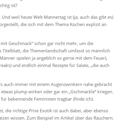
htig ist?
Und weil heute Welt-Männertag ist (ja, auch das gibt es)
vorgestellt, die sich mit dem Thema Kochen explizit an
r mit Geschmack“ schon gar nicht mehr, um die
as Titelblatt, die Themenlandschaft umfasst so männlich
Männer spielen ja angeblich so gerne mit dem Feuer),
aks) und endlich einmal Rezepte für Salate, „die auch
nis auch immer mit einem Augenzwinkern nahe gebracht
etwas plump wirken oder gar ein „Gschmäckle“ kriegen.
h für bekennende Feministen tragbar (finde ich).
et, die richtige Prise Exotik ist auch dabei, aber ebenso
ätzen wissen. Zum Beispiel im Artikel über das Räuchern.