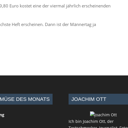
 9,80 Euro kostet eine der viermal jährlich erscheinenden
hste Heft erscheinen. Dann ist der Männertag ja
MÜSE DES MONATS
JOACHIM OTT
ing
Ich bin Joachim Ott, der
Testschmecker, Journalist, Foto