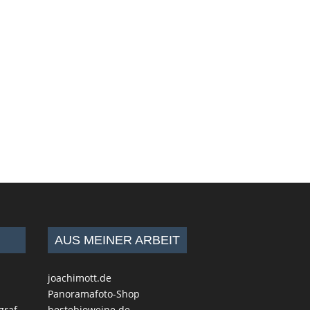
AUS MEINER ARBEIT
joachimott.de
Panoramafoto-Shop
graf
bestebioweine.de