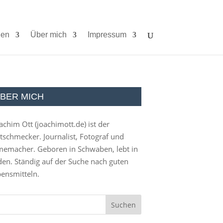
ien
Über mich
Impressum
BER MICH
achim Ott (
joachimott.de
) ist der
tschmecker. Journalist, Fotograf und
memacher. Geboren in Schwaben, lebt in
en. Ständig auf der Suche nach guten
ensmitteln.