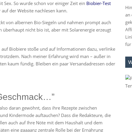
it Sex. So wurde schon vor einiger Zeit ein
Biobier-Test
Hin
auf der Website nachlesen kann.
an 
gek
uckt von albernen Bio-Siegeln und nahmen prompt auch
Aff
ch überhaupt nicht bio ist, aber mit Solarenergie erzeugt
Lin
für
n auf Biobiere stoße und auf Informationen dazu, verlinke
n trotzdem. Nach meiner Erfahrung wird man – außer in
W
en kaum fündig. Bleiben ein paar Versandadressen oder
t Geschmack…”
 also daran gewöhnt, dass ihre Rezepte zwischen
 und Kindermode auftauchen? Dass die Redakteure, die
ollen auch auf Ihre Nöte mit dem Haushalt und dem
äten eine gaaaanz zentrale Rolle bei der Ernährung