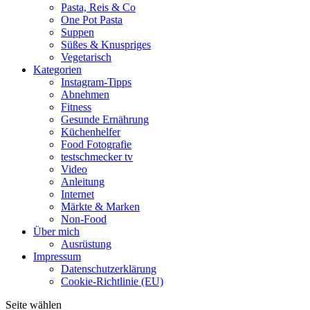
Pasta, Reis & Co
One Pot Pasta
Suppen
Süßes & Knuspriges
Vegetarisch
Kategorien
Instagram-Tipps
Abnehmen
Fitness
Gesunde Ernährung
Küchenhelfer
Food Fotografie
testschmecker tv
Video
Anleitung
Internet
Märkte & Marken
Non-Food
Über mich
Ausrüstung
Impressum
Datenschutzerklärung
Cookie-Richtlinie (EU)
Seite wählen