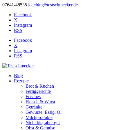
07641-48535
joachim@testschmecker.de
Facebook
X
Instagram
RSS
Facebook
X
Instagram
RSS
Blog
Rezepte
Brot & Kuchen
Fertiggerichte
Frisches
Fleisch & Wurst
Getränke
Gewürze, Essig, Öl
Milchprodukte
Nicht bio, aber gut
Obst & Gemüse