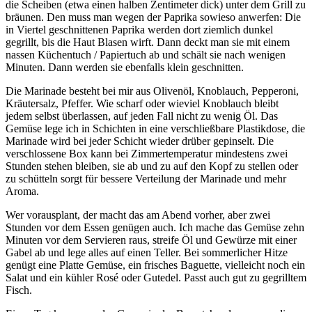
die Scheiben (etwa einen halben Zentimeter dick) unter dem Grill zu
bräunen. Den muss man wegen der Paprika sowieso anwerfen: Die
in Viertel geschnittenen Paprika werden dort ziemlich dunkel
gegrillt, bis die Haut Blasen wirft. Dann deckt man sie mit einem
nassen Küchentuch / Papiertuch ab und schält sie nach wenigen
Minuten. Dann werden sie ebenfalls klein geschnitten.
Die Marinade besteht bei mir aus Olivenöl, Knoblauch, Pepperoni,
Kräutersalz, Pfeffer. Wie scharf oder wieviel Knoblauch bleibt
jedem selbst überlassen, auf jeden Fall nicht zu wenig Öl. Das
Gemüse lege ich in Schichten in eine verschließbare Plastikdose, die
Marinade wird bei jeder Schicht wieder drüber gepinselt. Die
verschlossene Box kann bei Zimmertemperatur mindestens zwei
Stunden stehen bleiben, sie ab und zu auf den Kopf zu stellen oder
zu schütteln sorgt für bessere Verteilung der Marinade und mehr
Aroma.
Wer vorausplant, der macht das am Abend vorher, aber zwei
Stunden vor dem Essen genügen auch. Ich mache das Gemüse zehn
Minuten vor dem Servieren raus, streife Öl und Gewürze mit einer
Gabel ab und lege alles auf einen Teller. Bei sommerlicher Hitze
genügt eine Platte Gemüse, ein frisches Baguette, vielleicht noch ein
Salat und ein kühler Rosé oder Gutedel. Passt auch gut zu gegrilltem
Fisch.