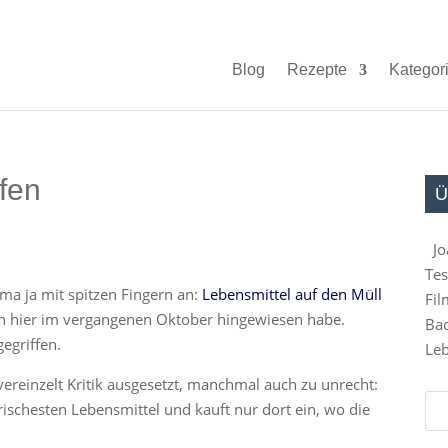
Blog
Rezepte
Kategor
fen
Ü
Jo
Tes
ma ja mit spitzen Fingern an:
Lebensmittel auf den Müll
Fil
ch hier im vergangenen Oktober hingewiesen habe.
Bad
egriffen.
Leb
ereinzelt Kritik ausgesetzt, manchmal auch zu unrecht:
rischesten Lebensmittel und kauft nur dort ein, wo die