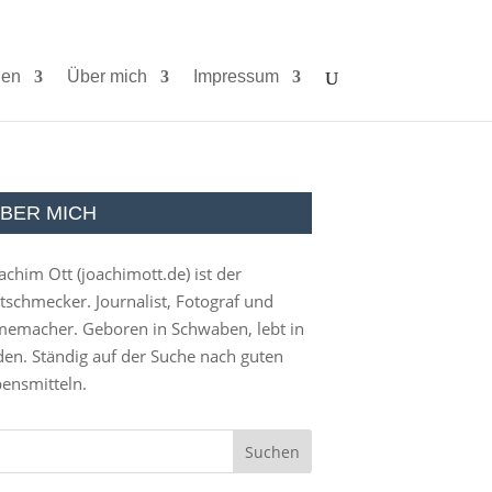
ien
Über mich
Impressum
BER MICH
achim Ott (
joachimott.de
) ist der
tschmecker. Journalist, Fotograf und
memacher. Geboren in Schwaben, lebt in
en. Ständig auf der Suche nach guten
ensmitteln.