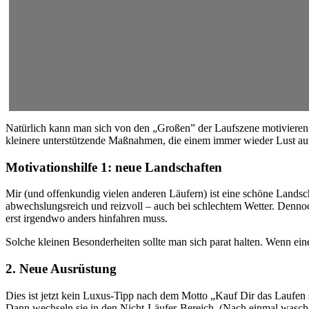
Natürlich kann man sich von den „Großen” der Laufszene motivieren 
kleinere unterstützende Maßnahmen, die einem immer wieder Lust a
Motivationshilfe 1: neue Landschaften
Mir (und offenkundig vielen anderen Läufern) ist eine schöne Landscha
abwechslungsreich und reizvoll – auch bei schlechtem Wetter. Dennoc
erst irgendwo anders hinfahren muss.
Solche kleinen Besonderheiten sollte man sich parat halten. Wenn eine
2. Neue Ausrüstung
Dies ist jetzt kein Luxus-Tipp nach dem Motto „Kauf Dir das Laufen 
Dann wechseln sie in den Nicht-Läufer-Bereich. (Nach einmal wasche