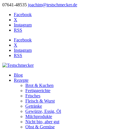
07641-48535
joachim@testschmecker.de
Facebook
X
Instagram
RSS
Facebook
X
Instagram
RSS
Blog
Rezepte
Brot & Kuchen
Fertiggerichte
Frisches
Fleisch & Wurst
Getränke
Gewürze, Essig, Öl
Milchprodukte
Nicht bio, aber gut
Obst & Gemüse