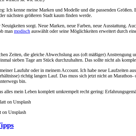
eg: Ich kenne meine Marken und Modelle und die passenden Größen. Eine
 der nächsten größeren Stadt kaum finden werde.
ür Neuigkeiten sorgt. Neue Marken, neue Farben, neue Ausstattung. Au
 ob man
modisch
auswählt oder seine Möglichkeiten erweitert durch ein
hen Zeiten, die gleiche Abwechslung aus (oft mäßiger) Anstrengung u
inmal sieben Tage am Stück durchzuhalten. Das sollte nicht als komple
meiner Laufuhr oder in meinem Account. Ich habe neue Laufzeiten auspr
ältnisse) richtig langen Lauf. Das muss sich jetzt nicht an Marathon- 
unterwegs bin.
 das alles mein Leben komplett umkrempelt recht gering: Erfahrungsge
tt on Unsplash
ipps