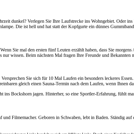
rzeit dunkel? Verlegen Sie Ihre Laufstrecke ins Wohngebiet. Oder ins I
rnlampe. Die ist hell und hat statt der Kopfgurte ein dünnes Gummiband.
 Wenn Sie mal den ersten fünf Leuten erzählt haben, dass Sie morgens 
n es nur wissen. Beim nächsten Mal fragen Ihre Freunde und Bekannten
n. Versprechen Sie sich für 10 Mal Laufen ein besonders leckeres Esse
 vereinbaren gleich einen Sauna-Termin nach dem Laufen, wenn Ihnen das
 ins Bockshorn jagen. Hinterher, so eine Sportler-Erfahrung, fühlt ma
graf und Filmemacher. Geboren in Schwaben, lebt in Baden. Ständig auf