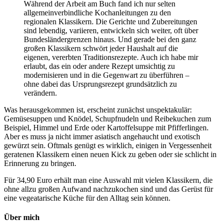
Während der Arbeit am Buch fand ich nur selten
allgemeinverbindliche Kochanleitungen zu den
regionalen Klassikern. Die Gerichte und Zubereitungen
sind lebendig, variieren, entwickeln sich weiter, oft über
Bundesländergrenzen hinaus. Und gerade bei den ganz
großen Klassikern schwört jeder Haushalt auf die
eigenen, vererbten Traditionsrezepte. Auch ich habe mir
erlaubt, das ein oder andere Rezept umsichtig zu
modernisieren und in die Gegenwart zu überführen –
ohne dabei das Ursprungsrezept grundsätzlich zu
verändern.
Was herausgekommen ist, erscheint zunächst unspektakulär:
Gemüsesuppen und Knödel, Schupfnudeln und Reibekuchen zum
Beispiel, Himmel und Erde oder Kartoffelsuppe mit Pfifferlingen.
Aber es muss ja nicht immer asiatisch angehaucht und exotisch
gewürzt sein. Oftmals genügt es wirklich, einigen in Vergessenheit
geratenen Klassikern einen neuen Kick zu geben oder sie schlicht in
Erinnerung zu bringen.
Für 34,90 Euro erhält man eine Auswahl mit vielen Klassikern, die
ohne allzu großen Aufwand nachzukochen sind und das Gerüst für
eine vegeatarische Küche für den Alltag sein können.
Über mich