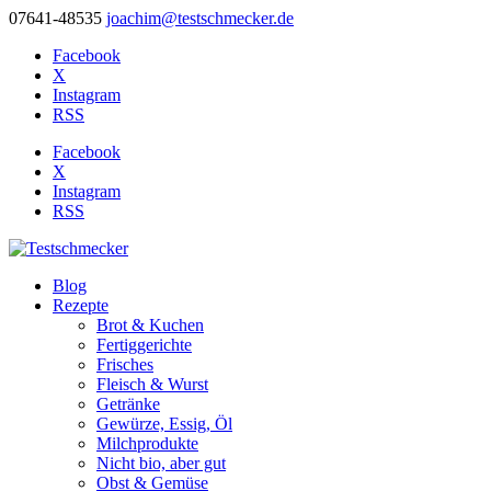
07641-48535
joachim@testschmecker.de
Facebook
X
Instagram
RSS
Facebook
X
Instagram
RSS
Blog
Rezepte
Brot & Kuchen
Fertiggerichte
Frisches
Fleisch & Wurst
Getränke
Gewürze, Essig, Öl
Milchprodukte
Nicht bio, aber gut
Obst & Gemüse