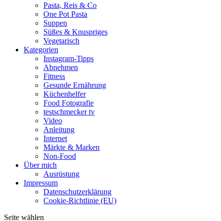
Pasta, Reis & Co
One Pot Pasta
Suppen
Süßes & Knuspriges
Vegetarisch
Kategorien
Instagram-Tipps
Abnehmen
Fitness
Gesunde Ernährung
Küchenhelfer
Food Fotografie
testschmecker tv
Video
Anleitung
Internet
Märkte & Marken
Non-Food
Über mich
Ausrüstung
Impressum
Datenschutzerklärung
Cookie-Richtlinie (EU)
Seite wählen