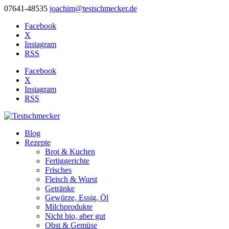
07641-48535
joachim@testschmecker.de
Facebook
X
Instagram
RSS
Facebook
X
Instagram
RSS
Blog
Rezepte
Brot & Kuchen
Fertiggerichte
Frisches
Fleisch & Wurst
Getränke
Gewürze, Essig, Öl
Milchprodukte
Nicht bio, aber gut
Obst & Gemüse