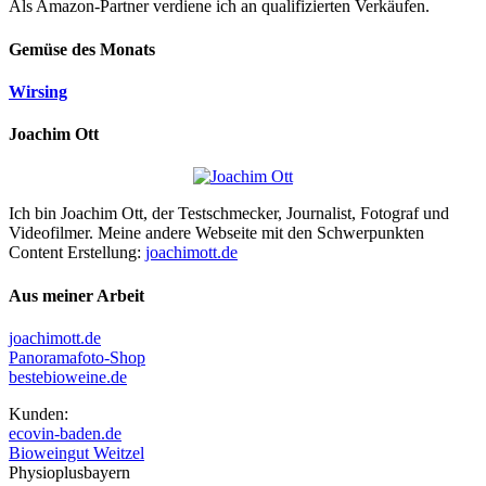
Als Amazon-Partner verdiene ich an qualifizierten Verkäufen.
Gemüse des Monats
Wirsing
Joachim Ott
Ich bin Joachim Ott, der Testschmecker, Journalist, Fotograf und
Videofilmer. Meine andere Webseite mit den Schwerpunkten
Content Erstellung:
joachimott.de
Aus meiner Arbeit
joachimott.de
Panoramafoto-Shop
bestebioweine.de
Kunden:
ecovin-baden.de
Bioweingut Weitzel
Physioplusbayern