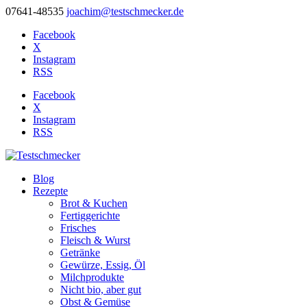
07641-48535
joachim@testschmecker.de
Facebook
X
Instagram
RSS
Facebook
X
Instagram
RSS
Blog
Rezepte
Brot & Kuchen
Fertiggerichte
Frisches
Fleisch & Wurst
Getränke
Gewürze, Essig, Öl
Milchprodukte
Nicht bio, aber gut
Obst & Gemüse