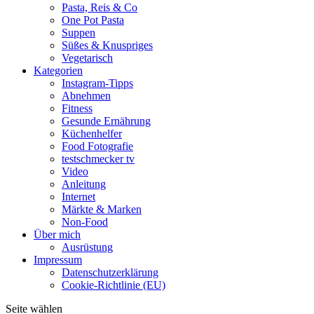
Pasta, Reis & Co
One Pot Pasta
Suppen
Süßes & Knuspriges
Vegetarisch
Kategorien
Instagram-Tipps
Abnehmen
Fitness
Gesunde Ernährung
Küchenhelfer
Food Fotografie
testschmecker tv
Video
Anleitung
Internet
Märkte & Marken
Non-Food
Über mich
Ausrüstung
Impressum
Datenschutzerklärung
Cookie-Richtlinie (EU)
Seite wählen