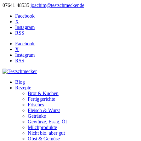
07641-48535
joachim@testschmecker.de
Facebook
X
Instagram
RSS
Facebook
X
Instagram
RSS
Blog
Rezepte
Brot & Kuchen
Fertiggerichte
Frisches
Fleisch & Wurst
Getränke
Gewürze, Essig, Öl
Milchprodukte
Nicht bio, aber gut
Obst & Gemüse