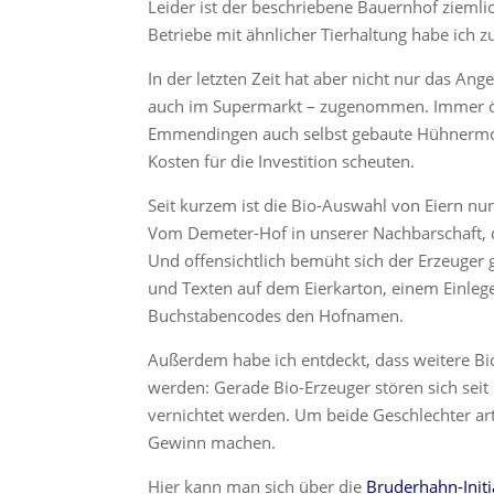
Leider ist der beschriebene Bauernhof ziem
Betriebe mit ähnlicher Tierhaltung habe ich z
In der letzten Zeit hat aber nicht nur das An
auch im Supermarkt – zugenommen. Immer öf
Emmendingen auch selbst gebaute Hühnermobil
Kosten für die Investition scheuten.
Seit kurzem ist die Bio-Auswahl von Eiern n
Vom Demeter-Hof in unserer Nachbarschaft, d
Und offensichtlich bemüht sich der Erzeuger
und Texten auf dem Eierkarton, einem Einlege
Buchstabencodes den Hofnamen.
Außerdem habe ich entdeckt, dass weitere Bi
werden: Gerade Bio-Erzeuger stören sich sei
vernichtet werden. Um beide Geschlechter ar
Gewinn machen.
Hier kann man sich über die
Bruderhahn-Initi