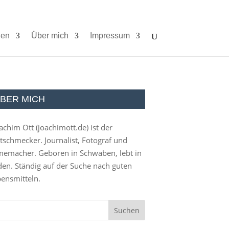
ien
Über mich
Impressum
BER MICH
achim Ott (
joachimott.de
) ist der
tschmecker. Journalist, Fotograf und
memacher. Geboren in Schwaben, lebt in
en. Ständig auf der Suche nach guten
ensmitteln.