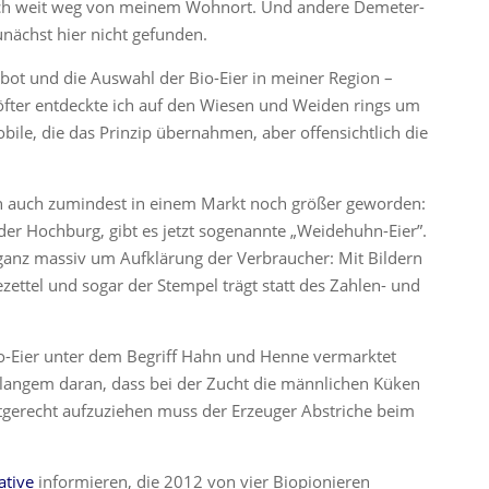
lich weit weg von meinem Wohnort. Und andere Demeter-
unächst hier nicht gefunden.
gebot und die Auswahl der Bio-Eier in meiner Region –
ter entdeckte ich auf den Wiesen und Weiden rings um
e, die das Prinzip übernahmen, aber offensichtlich die
un auch zumindest in einem Markt noch größer geworden:
er Hochburg, gibt es jetzt sogenannte „Weidehuhn-Eier”.
 ganz massiv um Aufklärung der Verbraucher: Mit Bildern
zettel und sogar der Stempel trägt statt des Zahlen- und
o-Eier unter dem Begriff Hahn und Henne vermarktet
t langem daran, dass bei der Zucht die männlichen Küken
tgerecht aufzuziehen muss der Erzeuger Abstriche beim
ative
informieren, die 2012 von vier Biopionieren