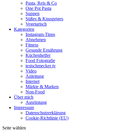
Pasta, Reis & Co
One Pot Pasta
Suppen
Süßes & Knuspriges
Vegetarisch
Kategorien
Instagram-Tipps
Abnehmen
Fitness
Gesunde Ernährung
Küchenhelfer
Food Fotografie
testschmecker tv
Video
Anleitung
Internet
Märkte & Marken
Non-Food
Über mich
Ausrüstung
Impressum
Datenschutzerklärung
Cookie-Richtlinie (EU)
Seite wählen