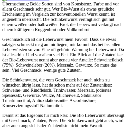
Überraschung: Beide Sorten sind von Konsistenz, Farbe und vor
allem Geschmack sehr gut. Wer Bio-Wurst als etwas gräuliche
Erscheinung im Vergleich zur konventionellen Wurst kennt, ist
angenehm überrascht. Die Schinkenwurst verträgt sich gut mit
einem weißen oder halbweißen Brot, die Leberwurst verlangt nach
einem kräftigeren Roggenbrot oder Vollkornbrot.
Geschmacklich ist die Leberwurst mein Favorit. Dass sie etwas
salziger schmeckt mag an mir liegen, mir kommt das bei fast allen
Leberwürsten so vor. Eine oft gehörte Warnung bei Leberwurst: Da
ist alles drin. Und vor allem viel Fett. Ein Blick auf die Zutatenliste
der Bio-Leberwurst nennt aber genau vier Anteile: Schweinefleisch
(75%), Schweineleber (20%), Meersalz, Gewürze. So muss das
sein: Viel Geschmack, wenige gute Zutaten.
Die Schinkenwurst, die vom Geschmack her auch nichts zu
wünschen übrig lässt, hat da schon mehr auf der Zutatenliste:
Schweine- und Rindfleisch, Trinkwasser, Meersalz, jodiertes
Speisesalz, Gewürze, Würze, Milcheiweiß, Stabilisator
Trinatriumcitrat, Antioxidationsmittel Ascorbinsäure,
Konservierungsstoff Natiumnitrit.
Damit ist das Ergebnis für mich klar: Die Bio Leberwurst überzeugt
mit Geschmack, Zutaten, Preis. Die Schinkenwurst geht auch, wird
aber auch angesichts der Zutatenliste nicht mein Favorit.