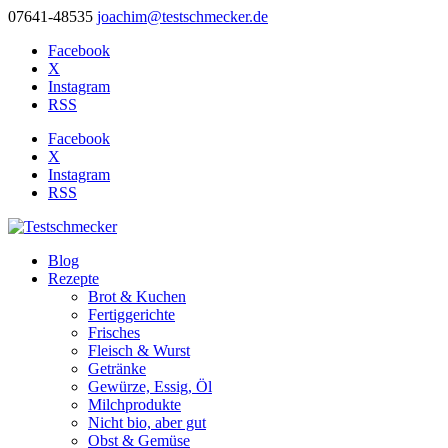
07641-48535
joachim@testschmecker.de
Facebook
X
Instagram
RSS
Facebook
X
Instagram
RSS
Blog
Rezepte
Brot & Kuchen
Fertiggerichte
Frisches
Fleisch & Wurst
Getränke
Gewürze, Essig, Öl
Milchprodukte
Nicht bio, aber gut
Obst & Gemüse