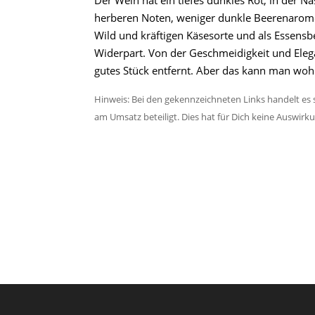
Der Wein hat ein tiefes dunkles Rot, in der
herberen Noten, weniger dunkle Beerenarome
Wild und kräftigen Käsesorte und als Essensbe
Widerpart. Von der Geschmeidigkeit und Elegan
gutes Stück entfernt. Aber das kann man wohl
Hinweis: Bei den gekennzeichneten Links handelt es s
am Umsatz beteiligt. Dies hat für Dich keine Auswirk