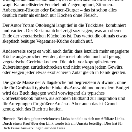
wagt. Karamellisierter Fenchel mit Ziegenjoghurt, Zitronen-
Auberginen-Risotto oder Bohnen-Burger – das ist schon alles
deutlich mehr als einfach nur Kochen ohne Fleisch.
Der Autor Yotam Ottolenghi langt tief in die Trickkiste, kombiniert
und variiert. Der Restaurantchef zeigt sozusagen, was am oberen
Ende der vegetarischen Küche los ist. Das wertet die oftmals etwas
skeptisch beäugte Vegetarier-Küche deutlich auf.
Andererseits sorgt es wohl auch dafür, dass letztlich mehr engagierte
Köche angesprochen werden, die meist ohnehin auch oft genug
vegetarische Gerichte kochen. Die nicht vor kopmplizierteren
Zubereitungen zurückschrecken und nicht wegen jedem Gewürz
oder wegen jeder etwas exotischeren Zutat gleich in Panik geraten.
Die große Masse der Alltagsköche mit begrenztem Aufwand, ohne
die für Großstadt typische Einkaufs-Auswahl und normalem Budget
wird das Buch dagegen wohl vorwiegend als typisches
Coffeetablebook nutzen, als schönen Bildband zur Inspiration und
für Anregungen für größere Anlässe. Aber auch das ist Grund
genug, sich das Buch zu kaufen.
Hinweis: Bei den gekennzeichneten Links handelt es sich um Affiliate Links.
Durch einen Kauf über den Link werde ich am Umsatz beteiligt. Dies hat für
Dich keine Auswirkungen auf den Preis.