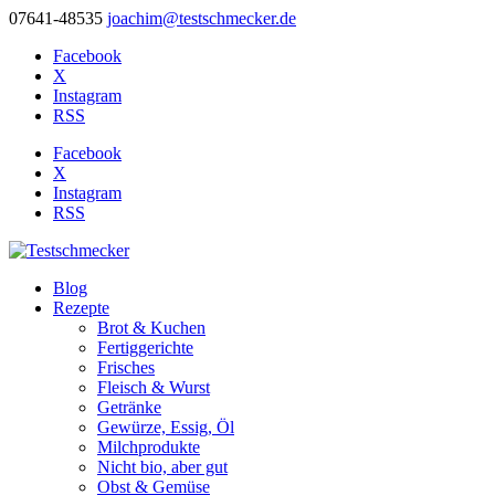
07641-48535
joachim@testschmecker.de
Facebook
X
Instagram
RSS
Facebook
X
Instagram
RSS
Blog
Rezepte
Brot & Kuchen
Fertiggerichte
Frisches
Fleisch & Wurst
Getränke
Gewürze, Essig, Öl
Milchprodukte
Nicht bio, aber gut
Obst & Gemüse