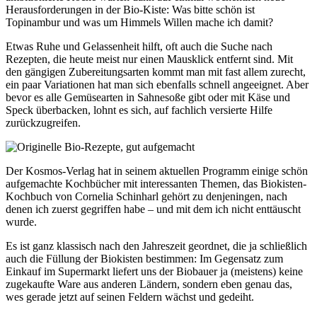
Herausforderungen in der Bio-Kiste: Was bitte schön ist
Topinambur und was um Himmels Willen mache ich damit?
Etwas Ruhe und Gelassenheit hilft, oft auch die Suche nach
Rezepten, die heute meist nur einen Mausklick entfernt sind. Mit
den gängigen Zubereitungsarten kommt man mit fast allem zurecht,
ein paar Variationen hat man sich ebenfalls schnell angeeignet. Aber
bevor es alle Gemüsearten in Sahnesoße gibt oder mit Käse und
Speck überbacken, lohnt es sich, auf fachlich versierte Hilfe
zurückzugreifen.
Der Kosmos-Verlag hat in seinem aktuellen Programm einige schön
aufgemachte Kochbücher mit interessanten Themen, das Biokisten-
Kochbuch von Cornelia Schinharl gehört zu denjeningen, nach
denen ich zuerst gegriffen habe – und mit dem ich nicht enttäuscht
wurde.
Es ist ganz klassisch nach den Jahreszeit geordnet, die ja schließlich
auch die Füllung der Biokisten bestimmen: Im Gegensatz zum
Einkauf im Supermarkt liefert uns der Biobauer ja (meistens) keine
zugekaufte Ware aus anderen Ländern, sondern eben genau das,
wes gerade jetzt auf seinen Feldern wächst und gedeiht.