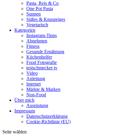
Pasta, Reis & Co
One Pot Pasta
Suppen
Süßes & Knuspriges
Vegetarisch
Kategorien
Instagram-Tipps
Abnehmen
Fitness
Gesunde Ernährung
Küchenhelfer
Food Fotografie
testschmecker tv
Video
Anleitung
Internet
Märkte & Marken
Non-Food
Über mich
Ausrüstung
Impressum
Datenschutzerklärung
Cookie-Richtlinie (EU)
Seite wählen