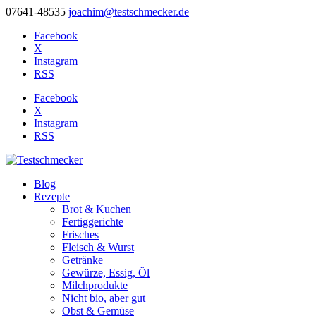
07641-48535
joachim@testschmecker.de
Facebook
X
Instagram
RSS
Facebook
X
Instagram
RSS
Blog
Rezepte
Brot & Kuchen
Fertiggerichte
Frisches
Fleisch & Wurst
Getränke
Gewürze, Essig, Öl
Milchprodukte
Nicht bio, aber gut
Obst & Gemüse