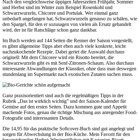
Nach den vergleichsweise üppigen Jahreszeiten Frühjahr, Sommer
und Herbst sind im Winter zum Beispiel Rosenkohl und
Schwarzwurzeln, Chicoree und Portulak. Wer einmal ganz
unbedarft angefangen hat, Schwarzwurzeln genauso zu schälen, wie
den Spargel, für den er sozusagen von vielen als Ersatz gehandelt
wird, der ist für Ratschläge schon ganz dankbar.
Im Buch werden auf 144 Seiten die Renner der Saison vorgestellt,
es gibnt allgemeine Tipps aber eben auch viele konkrete, leicht
nachzukochende Rezepte. Dabei geriet die Auswahl durchaus
originell: Mit dem Chicoree wird ein Risotto bereitet, die
Schwarzwurzeln gibt es mit Senf-Zitronen-Schaum. Also durchaus
interessante Abwandlungen der Klassiker, ohne dass man deswegen
stundenlang im Supermarkt nach exotischen Zutaten suchen muss.
Ganz praxisorientiert sind auch die regelmäßigen Tipps in der
Rubrik „Das ist wirklich wichtig” und der Saison-Kalender für
Gemüse auf den ersten Seiten. Dazu kommen gute und Appetit
machende Fotos, genau die richtige Mischung aus anregender Food-
Fotografie und interessanten Details.
Die 14,95 für das praktische Softcover-Buch sind gut angelegt und
sorgen für Abwechslung in der Bio-Küche. Mein Favorit für den
bevorstehenden Herbst: Wirsingröllchen mit Kastanien-Ricott-