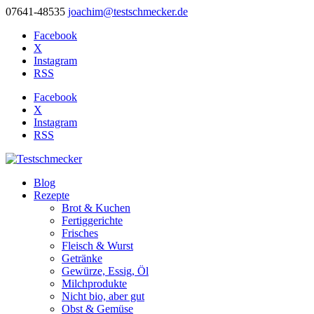
07641-48535
joachim@testschmecker.de
Facebook
X
Instagram
RSS
Facebook
X
Instagram
RSS
Blog
Rezepte
Brot & Kuchen
Fertiggerichte
Frisches
Fleisch & Wurst
Getränke
Gewürze, Essig, Öl
Milchprodukte
Nicht bio, aber gut
Obst & Gemüse