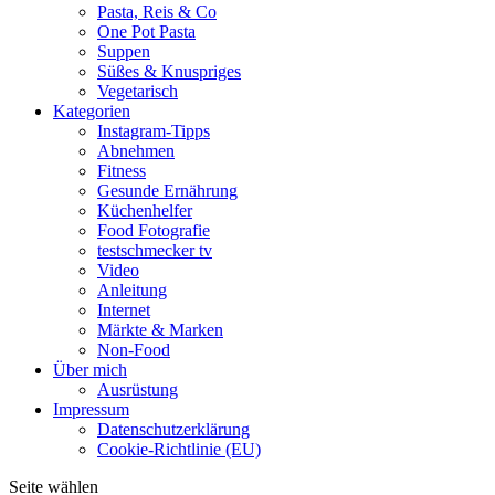
Pasta, Reis & Co
One Pot Pasta
Suppen
Süßes & Knuspriges
Vegetarisch
Kategorien
Instagram-Tipps
Abnehmen
Fitness
Gesunde Ernährung
Küchenhelfer
Food Fotografie
testschmecker tv
Video
Anleitung
Internet
Märkte & Marken
Non-Food
Über mich
Ausrüstung
Impressum
Datenschutzerklärung
Cookie-Richtlinie (EU)
Seite wählen