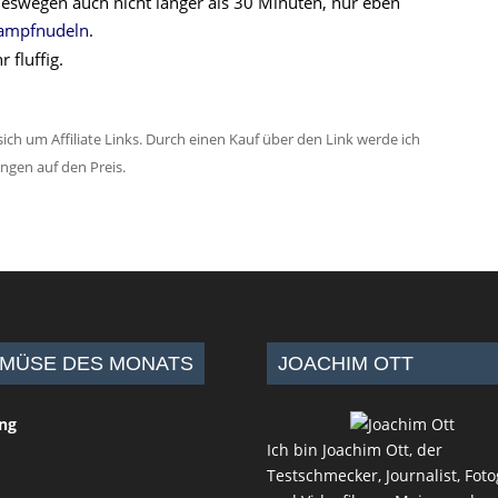
t deswegen auch nicht länger als 30 Minuten, nur eben
ampfnudeln
.
ich um Affiliate Links. Durch einen Kauf über den Link werde ich
ungen auf den Preis.
MÜSE DES MONATS
JOACHIM OTT
ing
Ich bin Joachim Ott, der
Testschmecker, Journalist, Foto