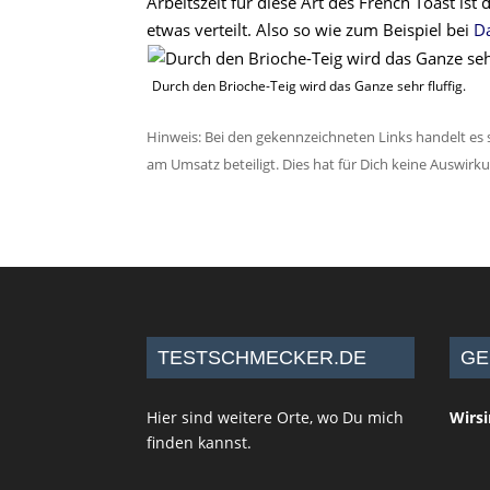
Arbeitszeit für diese Art des French Toast is
etwas verteilt. Also so wie zum Beispiel bei
D
Durch den Brioche-Teig wird das Ganze sehr fluffig.
Hinweis: Bei den gekennzeichneten Links handelt es s
am Umsatz beteiligt. Dies hat für Dich keine Auswirk
TESTSCHMECKER.DE
GE
Hier sind weitere Orte, wo Du mich
Wirs
finden kannst.