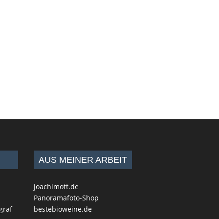
AUS MEINER ARBEIT
joachimott.de
Panoramafoto-Shop
graf
bestebioweine.de