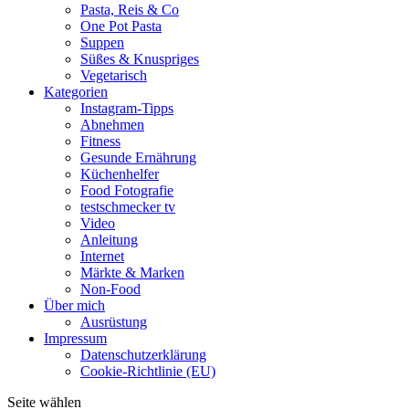
Pasta, Reis & Co
One Pot Pasta
Suppen
Süßes & Knuspriges
Vegetarisch
Kategorien
Instagram-Tipps
Abnehmen
Fitness
Gesunde Ernährung
Küchenhelfer
Food Fotografie
testschmecker tv
Video
Anleitung
Internet
Märkte & Marken
Non-Food
Über mich
Ausrüstung
Impressum
Datenschutzerklärung
Cookie-Richtlinie (EU)
Seite wählen