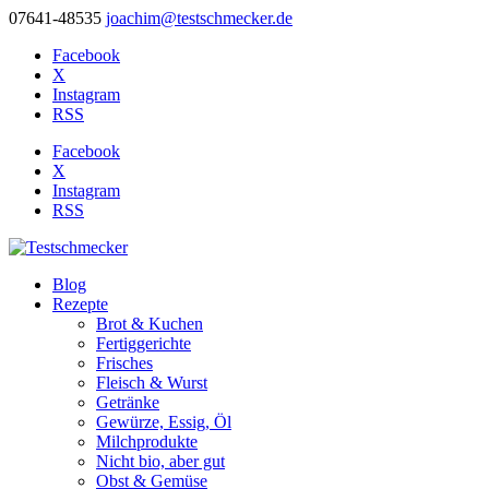
07641-48535
joachim@testschmecker.de
Facebook
X
Instagram
RSS
Facebook
X
Instagram
RSS
Blog
Rezepte
Brot & Kuchen
Fertiggerichte
Frisches
Fleisch & Wurst
Getränke
Gewürze, Essig, Öl
Milchprodukte
Nicht bio, aber gut
Obst & Gemüse