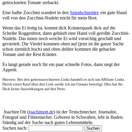
getrockneten Tomate zerhackt.
Eine halbe Zucchini wandert in den
Spiralschneider
, ein gute Hand
voll von den Zucchini-Nudeln reicht für mein Brot.
Wenn das Ei fertig ist, kommt dick Kräuterquark dick auf die
Scheibe Roggenbrot, dann gehäuft eine Hand voll gerollte Zucchini-
Nudeln. Das innen noch weiche Ei wird vorsichtig geschält und
geviertelt. Die Viertel kommen oben auf (jetzt ist die ganze Sache
schon ziemlich hoch) und oben drüber kommen die gehackte
Tomate und der Rest Kräuter.
Es langt gerade noch für ein paar schnelle Fotos, dann siegt der
Appetit.
Hinweis: Bei den gekennzeichneten Links handelt es sich um Affiliate Links.
Durch einen Kauf über den Link werde ich am Umsatz beteiligt. Dies hat für
Dich keine Auswirkungen auf den Preis.
Über mich
Joachim Ott (
joachimott.de
) ist der Testschmecker. Journalist,
Fotograf und Filmemacher. Geboren in Schwaben, lebt in Baden.
Ständig auf der Suche nach guten Lebensmitteln.
Suchen nach: