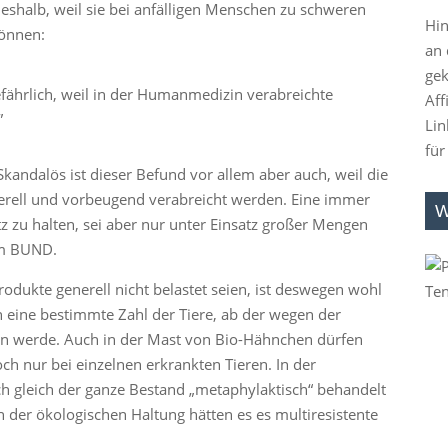
deshalb, weil sie bei anfälligen Menschen zu schweren
Hin
können:
an 
gek
efährlich, weil in der Humanmedizin verabreichte
Aff
”
Lin
für
kandalös ist dieser Befund vor allem aber auch, weil die
erell und vorbeugend verabreicht werden. Eine immer
W
z zu halten, sei aber nur unter Einsatz großer Mengen
im BUND.
odukte generell nicht belastet seien, ist deswegen wohl
 eine bestimmte Zahl der Tiere, ab der wegen der
fen werde. Auch in der Mast von Bio-Hähnchen dürfen
ch nur bei einzelnen erkrankten Tieren. In der
 gleich der ganze Bestand „metaphylaktisch“ behandelt
n der ökologischen Haltung hätten es es multiresistente