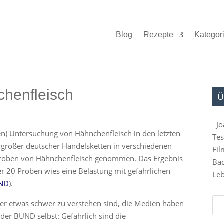
Blog
Rezepte
Kategor
henfleisch
Ü
Jo
en) Untersuchung von Hähnchenfleisch in den letzten
Tes
nf großer deutscher Handelsketten in verschiedenen
Fil
Proben von Hähnchenfleisch genommen. Das Ergebnis
Bad
er 20 Proben wies eine Belastung mit gefährlichen
Leb
UND
).
er etwas schwer zu verstehen sind, die Medien haben
der BUND selbst: Gefährlich sind die