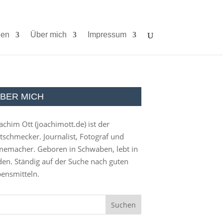
ien
Über mich
Impressum
BER MICH
achim Ott (
joachimott.de
) ist der
tschmecker. Journalist, Fotograf und
memacher. Geboren in Schwaben, lebt in
en. Ständig auf der Suche nach guten
ensmitteln.